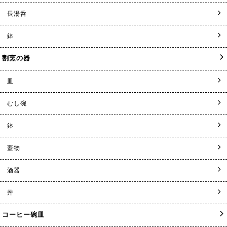
長湯呑
鉢
割烹の器
皿
むし碗
鉢
蓋物
酒器
丼
コーヒー碗皿