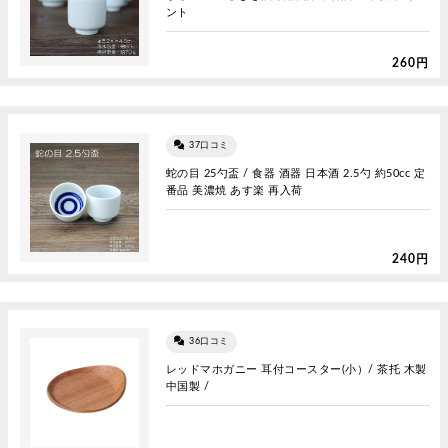
ント
260円
37口コミ
蛇の目 25勺盃 / 食器 酒器 日本酒 2.5勺 約50cc 定
番品 美濃焼 あす楽 再入荷
240円
36口コミ
レッドマホガニー 耳付コースター(小）/ 茶托 木製
中国製 /