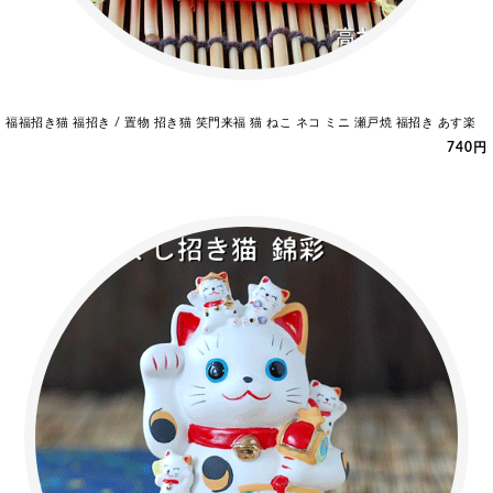
福福招き猫 福招き / 置物 招き猫 笑門来福 猫 ねこ ネコ ミニ 瀬戸焼 福招き あす楽
740円