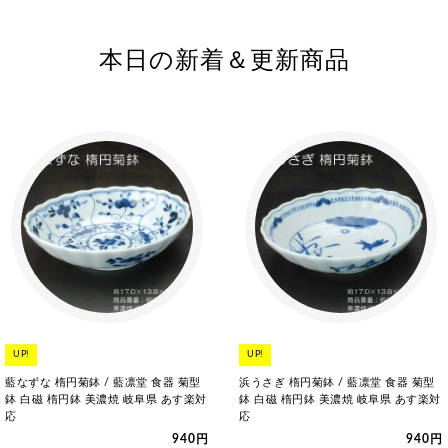
本日の新着＆更新商品
UP!
UP!
藍なずな 楕円菊鉢 / 藍凛堂 食器 菊型
浜うさぎ 楕円菊鉢 / 藍凛堂 食器 菊型
鉢 白磁 楕円鉢 美濃焼 岐阜県 あす楽対
鉢 白磁 楕円鉢 美濃焼 岐阜県 あす楽対
応
応
940円
940円