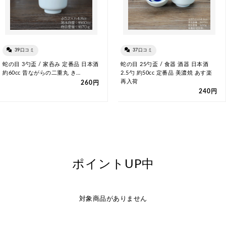
39口コミ
37口コミ
蛇の目 3勺盃 / 家呑み 定番品 日本酒
蛇の目 25勺盃 / 食器 酒器 日本酒
約60cc 昔ながらの二重丸 き…
2.5勺 約50cc 定番品 美濃焼 あす楽
再入荷
260円
240円
ポイントUP中
対象商品がありません