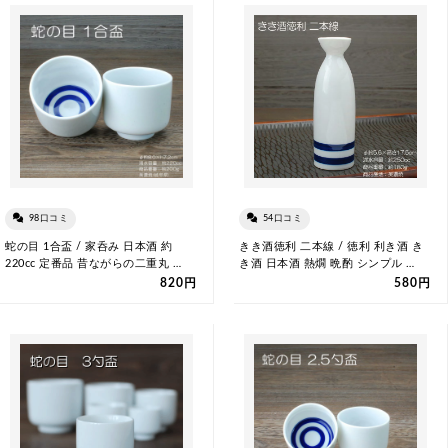
98口コミ
54口コミ
蛇の目 1合盃 / 家呑み 日本酒 約
きき酒徳利 二本線 / 徳利 利き酒 き
220cc 定番品 昔ながらの二重丸 …
き酒 日本酒 熱燗 晩酌 シンプル …
820円
580円