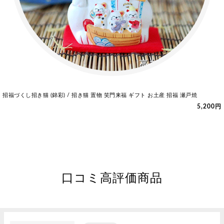
招福づくし招き猫 (錦彩) / 招き猫 置物 笑門来福 ギフト お土産 招福 瀬戸焼
5,200円
口コミ高評価商品