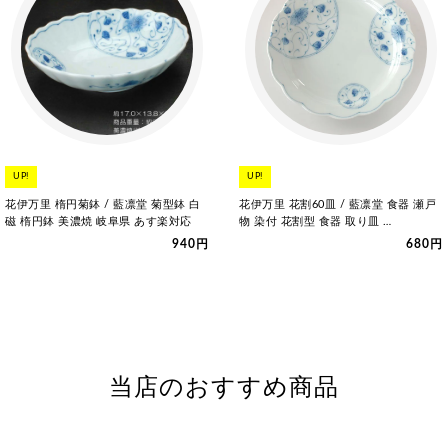
UP!
UP!
花伊万里 楕円菊鉢 / 藍凛堂 菊型鉢 白
花伊万里 花割60皿 / 藍凛堂 食器 瀬戸
磁 楕円鉢 美濃焼 岐阜県 あす楽対応
物 染付 花割型 食器 取り皿 …
940円
680円
当店のおすすめ商品