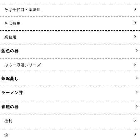
そば千代口・薬味皿
そば特集
業務用
藍色の器
ぶるー浪漫シリーズ
茶碗蒸し
ラーメン丼
青磁の器
徳利
盃