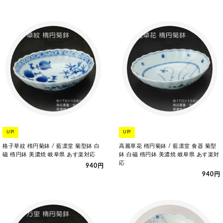
UP!
UP!
格子草紋 楕円菊鉢 / 藍凛堂 菊型鉢 白
高麗草花 楕円菊鉢 / 藍凛堂 食器 菊型
磁 楕円鉢 美濃焼 岐阜県 あす楽対応
鉢 白磁 楕円鉢 美濃焼 岐阜県 あす楽対
応
940円
940円