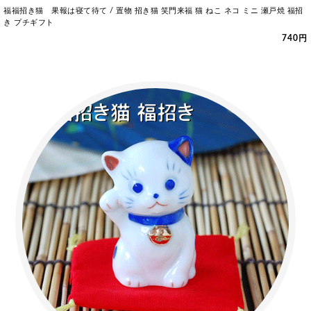
福福招き猫 果報は寝て待て / 置物 招き猫 笑門来福 猫 ねこ ネコ ミニ 瀬戸焼 福招
き プチギフト
740円