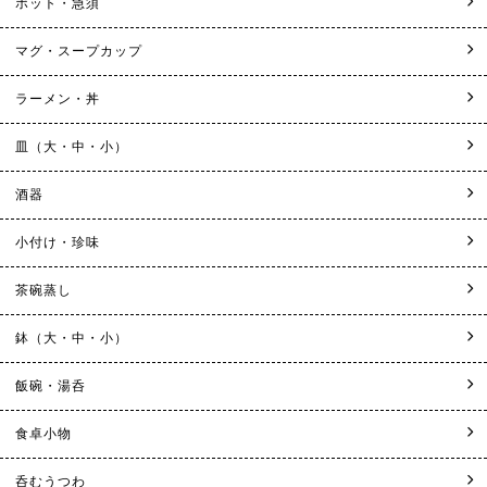
ポット・急須
マグ・スープカップ
ラーメン・丼
皿（大・中・小）
酒器
小付け・珍味
茶碗蒸し
鉢（大・中・小）
飯碗・湯呑
食卓小物
呑むうつわ