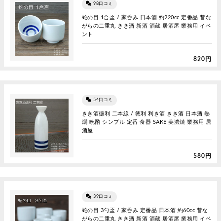
98口コミ
蛇の目 1合盃 / 家呑み 日本酒 約220cc 定番品 昔な
がらの二重丸 きき酒 新酒 酒蔵 居酒屋 業務用 イベ
ント
820円
54口コミ
きき酒徳利 二本線 / 徳利 利き酒 きき酒 日本酒 熱
燗 晩酌 シンプル 定番 食器 SAKE 美濃焼 業務用 居
酒屋
580円
39口コミ
蛇の目 3勺盃 / 家呑み 定番品 日本酒 約60cc 昔な
がらの二重丸 きき酒 新酒 酒蔵 居酒屋 業務用 イベ