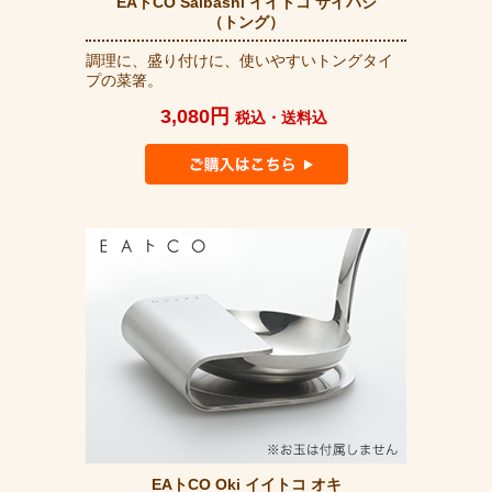
EAトCO Saibashi イイトコ サイバシ
（トング）
調理に、盛り付けに、使いやすいトングタイ
プの菜箸。
3,080円
税込・送料込
EAトCO Oki イイトコ オキ