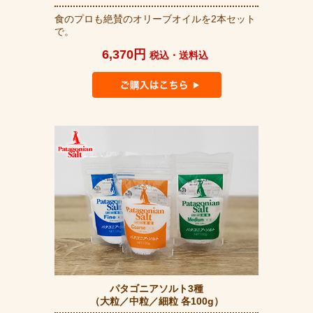
食のプロも絶賛のオリーブオイルを2本セット
で。
6,370円
税込・送料込
パタゴニアソルト3種
（大粒／中粒／細粒 各100g）