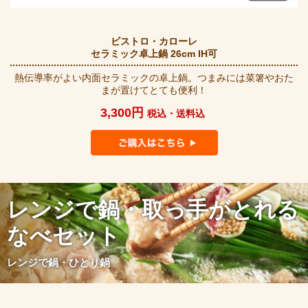
ビストロ・カローレ
セラミック卓上鍋 26cm IH可
熱伝導率がよい内面セラミックの卓上鍋。つまみには菜箸やおた
まが置けてとても便利！
3,300円
税込・送料込
レンジで鍋・取っ手がとれる
なべセット
レンジで鍋・ひとり鍋