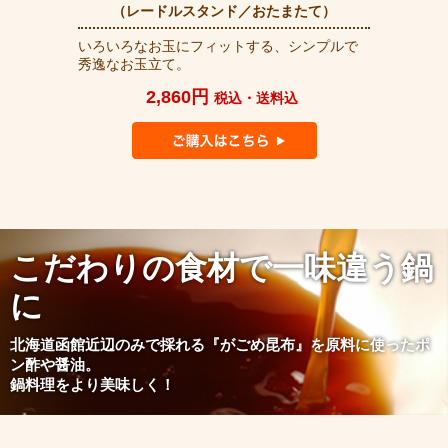
（レードルスタンド／おたまたて）
いろいろなお玉にフィットする、シンプルで
秀逸なお玉立て。
2,860円
税込・送料込
こだわりの食材で一味違う鍋
に
北海道函館近辺のみで採れる『がごめ昆布』を原料に使ったポ
ン酢や醤油。
鍋料理をより美味しく！