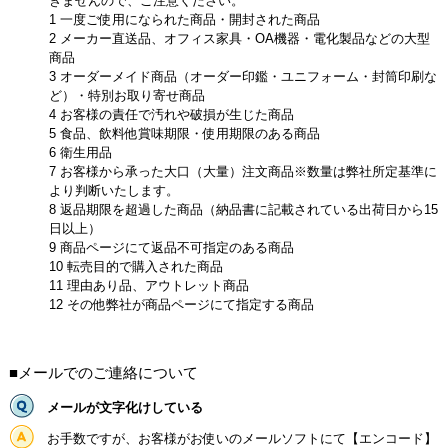
きませんので、ご注意ください。
1 一度ご使用になられた商品・開封された商品
2 メーカー直送品、オフィス家具・OA機器・電化製品などの大型
商品
3 オーダーメイド商品（オーダー印鑑・ユニフォーム・封筒印刷な
ど）・特別お取り寄せ商品
4 お客様の責任で汚れや破損が生じた商品
5 食品、飲料他賞味期限・使用期限のある商品
6 衛生用品
7 お客様から承った大口（大量）注文商品※数量は弊社所定基準に
より判断いたします。
8 返品期限を超過した商品（納品書に記載されている出荷日から15
日以上）
9 商品ページにて返品不可指定のある商品
10 転売目的で購入された商品
11 理由あり品、アウトレット商品
12 その他弊社が商品ページにて指定する商品
■メールでのご連絡について
メールが文字化けしている
お手数ですが、お客様がお使いのメールソフトにて【エンコード】