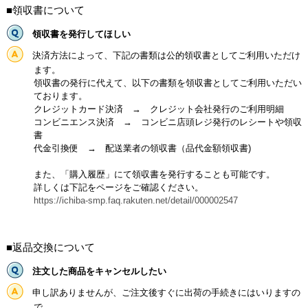
■領収書について
領収書を発行してほしい
決済方法によって、下記の書類は公的領収書としてご利用いただけ
ます。
領収書の発行に代えて、以下の書類を領収書としてご利用いただい
ております。
クレジットカード決済 → クレジット会社発行のご利用明細
コンビニエンス決済 → コンビニ店頭レジ発行のレシートや領収
書
代金引換便 → 配送業者の領収書（品代金額領収書)
また、「購入履歴」にて領収書を発行することも可能です。
詳しくは下記をページをご確認ください。
https://ichiba-smp.faq.rakuten.net/detail/000002547
■返品交換について
注文した商品をキャンセルしたい
申し訳ありませんが、ご注文後すぐに出荷の手続きにはいりますの
で、