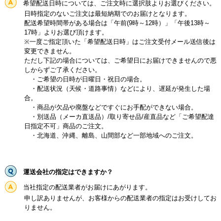
希望配送日時については、ご注文時に選択肢よりお選びください。
日時指定のないご注文は最短納期でのお届けとなります。
配送希望時間帯がある場合は「午前(9時～12時）」「午後13時～
17時」よりお選び頂けます。
※一度ご指定頂いた「希望配送日時」はご注文受付メール送信後は
変更できません。
ただし下記の場合については、ご希望日にお届けできませんので悪
しからずご了承ください。
・ご希望の日時が日曜日・祝日の場合。
・配送状況（天候・道路事情）などにより、遅延が発生した場
合。
・商品が欠品や廃盤などですぐにお手配ができない場合。
・別送品（メーカ直送品）/取り寄せ品/産直品など「ご希望配達
日指定不可」商品のご注文。
・北海道、沖縄、離島、山間部など一部地域へのご注文。
運送会社の指定はできますか？
当社指定の配送業者がお届けにあがります。
申し訳ありませんが、お客様からの配送業者の指定はお受けしてお
りません。