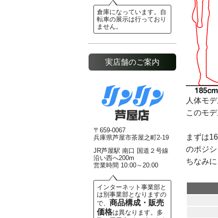
倉庫になっています。自
転車の展示は行っており
ません。
実店舗のご案内
人体モデ
このモデ
〒659-0067
まずは1
兵庫県芦屋市茶屋之町2-19
のポジシ
JR芦屋駅 南口 国道２号線
沿い西へ200m
ちなみに
営業時間 10:00～20:00
インターネット事業部と
は別事業部となりますの
商品構成・販売
で、
価格
は異なります。多