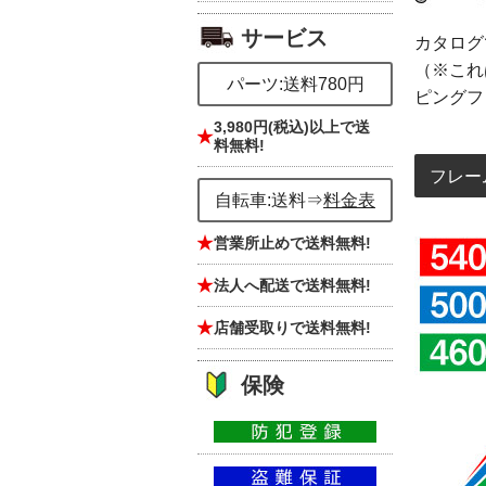
サービス
カタログ
（※これ
パーツ:送料780円
ピングフ
3,980円(税込)以上で送
料無料!
フレー
自転車:送料⇒
料金表
営業所止めで送料無料!
法人へ配送で送料無料!
店舗受取りで送料無料!
保険