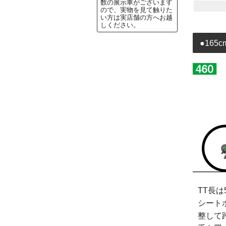
数の展示車がございます
ので、実物を見て触りた
い方は実店舗の方へお越
しください。
●165
TT長は
シート
整して