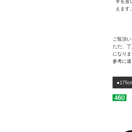
手を置
えます
ご覧頂い
ただ、丁
になりま
参考に違
●175