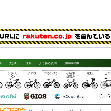
要
支払い
送料
よくある質問
お客様の声
グラベル
クロス
マウンテン
小径車
電動
ピス
CX
折畳み