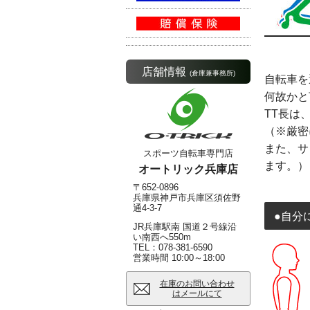
店舗情報
(倉庫兼事務所)
自転車を
何故かと
TT長は
（※厳密
また、サ
スポーツ自転車専門店
ます。）
オートリック兵庫店
〒652-0896
兵庫県神戸市兵庫区須佐野
通4-3-7
●自分
JR兵庫駅南 国道２号線沿
い南西へ550m
TEL：078-381-6590
営業時間 10:00～18:00
在庫のお問い合わせ
はメールにて