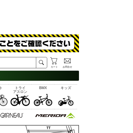
カート
お問合せ
ト
トライ
BMX
キッズ
アスロン