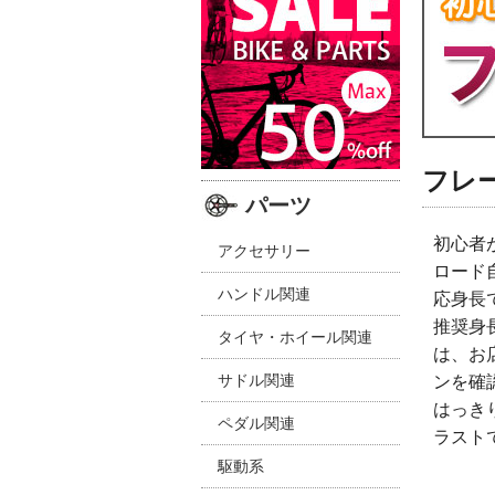
フレ
パーツ
初心者
アクセサリー
ロード
ハンドル関連
応身長
推奨身
タイヤ・ホイール関連
は、お
サドル関連
ンを確
はっき
ペダル関連
ラスト
駆動系