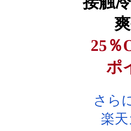
接触冷
爽
25％
ポ
さら
楽天