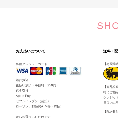
SHO
お支払いについて
送料・配
各種クレジットカード
【宅配業
銀行振込
後払い決済（手数料：250円）
【商品発
代金引換
特にご指
Apple Pay
クレジッ
セブンイレブン（前払）
日以内に
ローソン、郵便局ATM等（前払）
【配送日
からお選びいただけます。