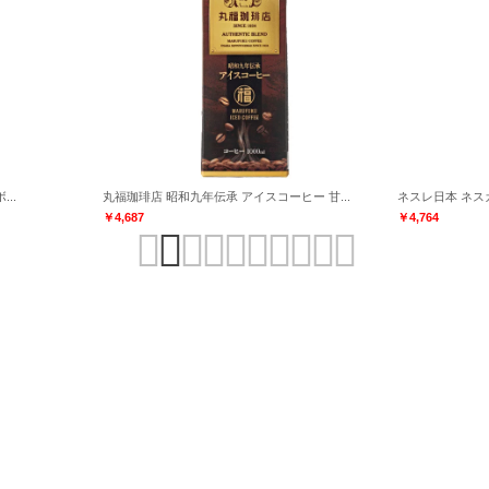
..
丸福珈琲店 昭和九年伝承 アイスコーヒー 甘...
ネスレ日本 ネスカ
￥4,687
￥4,764