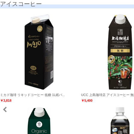
アイスコーヒー
ミカド珈琲 リキッドコーヒー 低糖 1L紙パ...
UCC 上島珈琲店 アイスコーヒー 無糖 
￥3,818
￥5,400