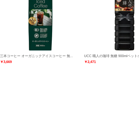
三本コーヒー オーガニックアイスコーヒー 無...
UCC 職人の珈琲 無糖 900mlペットボ.
￥3,669
￥2,471