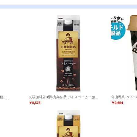
1...
丸福珈琲店 昭和九年伝承 アイスコーヒー 無...
守山乳業 POKE C
￥8,575
￥2,654