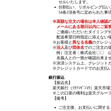
セルいたします。
分割払い、リボルビング払い
54条1項各号に定められた
※高額な注文の場合は本人確認
メールにある期日以内にご返
ご連絡いただいたタイミングや
配送希望日時指定に添えない場
※お客様と
異なる名義
のクレジ
※
法人
及び
団体名
でのご注文の
例）注文者：株式会社〇〇 山田 
名義人との一致が確認出来ませ
※決済システム上、クレジットカ
※クレジットカードでのお支払い
銀行振込
【振込先】
楽天銀行（ﾗｸﾃﾝｷﾞﾝｺｳ）楽天市場支店（ﾗ
※この口座の権利は楽天グループ
【備考】
ご注文後、お支払いに関する