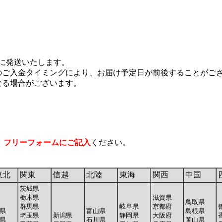
に発送いたします。
ご入金タイミングにより、お届け予定日が前後することがご
る場合がございます。
、
フリーフォームにご記入
ください。
東北
関東
信越
北陸
東海
関西
中国
茨城県
栃木県
滋賀県
鳥取県
群馬県
岐阜県
京都府
県
富山県
島根県
埼玉県
新潟県
静岡県
大阪府
県
石川県
岡山県