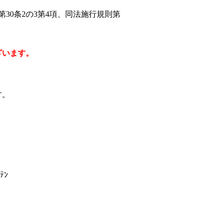
0条2の3第4項、同法施行規則第
ざいます。
す。
ﾃﾝ