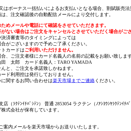
又はボーナス一括払いによるお支払いとなる場合、割賦販売法第3
事項は、注文確認後の自動配信メールにより交付します。
のためメールや電話にて確認をさせていただきます。
答がない場合はご注文をキャンセルとさせていただく場合がご
決済審査等のタイミングによっては
合がございますので予めご了承ください。
ットカードは
ご利用いただけません。
場合、ご注文者様にカード名義人の名前の記載をお願い致しま
太郎 カード名義人：TARO YAMADA
んと、ご注文を承諾致しかねます。
ード利用控は発行しておりません。
に関するお問い合わせは
楽天市場までご連絡
ください。
ｸﾃﾝｲﾁﾊﾞｼﾃﾝ） 普通 2853054 ラクテン（ﾉｱｼﾖｳｼﾔﾗｸﾃﾝｲﾁﾊﾞ
株式会社が保有しています。
ご案内メールを楽天市場からお送りいたします。