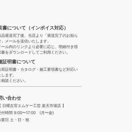
収書について（インボイス対応）
商品発送完了後、当店より「発送完了のお知ら
せ」メールを送信いたします。
メール内のリンクより必要に応じ、明細付き領
収書をダウンロードしてご利用ください。
種証明書について
出荷証明書・カタログ・施工要領書など対応い
たします。
ご相談ください。
問い合わせ
【 日曜左官エムケー工芸 楽天市場店 】
受付時間 9:00〜17:00 (月〜金)
休業日 土・日・祝