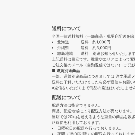
送料について
全国一律送料無料（一部商品・現場宛配送を除
北海道 送料 約1,000円
沖縄県 送料 約3,000円
離島地域 送料 別途お知らせいたしま
上記送料は目安です。数量やエリアによって変
ご注文後のメール（自動返信ではない）にて送
■ 運賃別途商品
一部、運賃別途商品につきましては 注文承諾
送料に了解いただけましたら必ず返信をお願い
※返信をいただくまで商品の発送はいたしませ
配送について
配送方法は指定できません。
商品、配送地域により配送方法が異なります。
当店では20kgを超えるような重量の商品を数
路線便を利用しております。
日曜祝日の配送を行っておりません。
夜間（18:00以降）の配送を行っておりませ