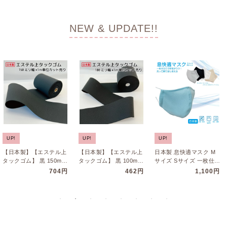
NEW & UPDATE!!
UP!
UP!
UP!
【日本製】【エステル上
【日本製】【エステル上
日本製 息快適マスク M
タックゴム】 黒 150mm
タックゴム】 黒 100mm
サイズ Sサイズ 一枚仕立
幅×1m単位カット売り
幅×1m単位カット売り
て 洗える 洗い替え マ
704円
462円
1,100円
3…
3…
ス…