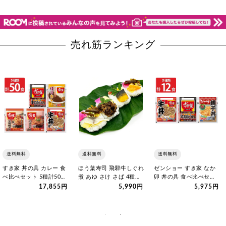
売れ筋ランキング
送料無料
送料無料
送料無料
すき家 丼の具 カレー 食
ほう葉寿司 飛騨牛しぐれ
ゼンショー すき家 なか
べ比べセット 5種計50食
煮 あゆ さけ さば 4種計
卯 丼の具 食べ比べセッ
詰め合わせ 肉惣菜 ご…
8個 食べ比べ 寿司 ご…
ト 3種計12食 詰め合わ
17,855円
5,990円
5,975円
せ…