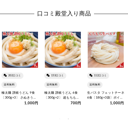
口コミ殿堂入り商品
202口コミ
153口コミ
112口コミ
送料無料
送料無料
送料無料
極太麺 讃岐うどん 9食
極太麺 讃岐うどん 6食
生パスタ フェットチーネ
〔300g×3〕 さぬきうど
〔300g×2〕 超もちもち
6食〔180g×3袋〕ポイン
ん 香川県 送料無料 ポ…
さぬきうどん 香川県 送
ト消化 お試し ポスト…
1,000円
700円
1,000円
料無料 ポスト投函便