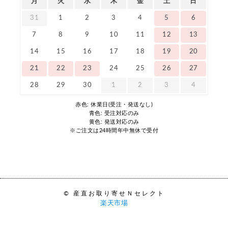
月
火
水
木
金
土
日
31
1
2
3
4
5
6
7
8
9
10
11
12
13
14
15
16
17
18
19
20
21
22
23
24
25
26
27
28
29
30
1
2
3
4
赤色: 休業日(受注・発送なし)
青色: 受注対応のみ
黄色: 発送対応のみ
※ご注文は24時間年中無休で受付
© 産直お取り寄せＮセレクト
楽天市場