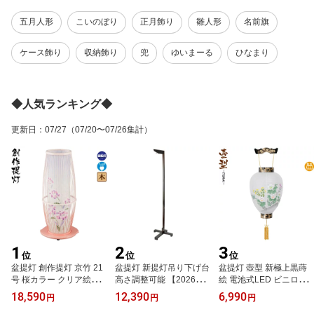
五月人形
こいのぼり
正月飾り
雛人形
名前旗
ケース飾り
収納飾り
兜
ゆいまーる
ひなまり
◆人気ランキング◆
更新日
：
07/27
（07/20〜07/26集計）
1
2
3
位
位
位
盆提灯 創作提灯 京竹 21
盆提灯 新提灯吊り下げ台
盆提灯 壺型 新極上黒蒔
号 桜カラー クリア絵柄
高さ調整可能 【2026年
絵 電池式LED ビニロン
風車付 電気コード式 【2
度新作】 h088-ymt-1552
紙張 【2026年度新作】
18,590
12,390
6,990
円
円
円
026年度新作】 h088-ymt
h088-ymt-0392-led1584