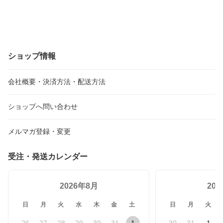
ショップ情報
会社概要・決済方法・配送方法
ショップへ問い合わせ
メルマガ登録・変更
受注・発送カレンダー
2026年8月
20
日
月
火
水
木
金
土
日
月
火
26
27
28
29
30
31
1
30
31
1