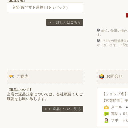
【配送方法】
宅配便(ヤマト運輸とゆうパック)
＞＞ 詳しくはこちら
前払い決済の場合
す。
ご注文の混雑状況
がございます。上記
ご案内
お問合せ
【返品について】
【ショップ名】 Nig
当店の返品規定については、会社概要よりご
確認をお願い致します。
【営業時間】平日1
メール：
n
＞＞ 返品について見る
電話： 048
サポート