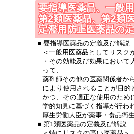
要指導医薬品、一般用
第2類医薬品、第2類
定濫用防止医薬品の
■ 要指導医薬品の定義及び解説
＜一般用医薬品としてリスク
・その効能及び効果において
って、
薬剤師その他の医薬関係者か
により使用されることが目的
かつ、その適正な使用のため
学的知見に基づく指導が行わ
厚生労働大臣が薬事・食品衛
■ 第1類医薬品の定義及び解説
＜特にリスクの高い医薬品＞