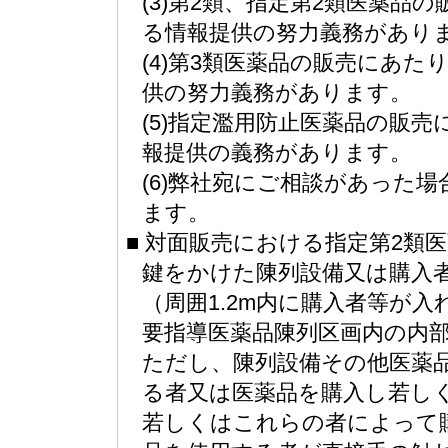
(3)第2類、指定第2類医薬
る情報提供の努力義務があり
(4)第3類医薬品の販売にあ
供の努力義務があります。
(5)指定濫用防止医薬品の販
報提供の義務があります。
(6)弊社宛にご相談があった
ます。
■ 対面販売における指定第2類
鍵をかけた陳列設備又は購入
（周囲1.2m内に購入者等が
要指導医薬品陳列区画内の内
ただし、陳列設備その他医薬
る者又は医薬品を購入し若し
若しくはこれらの者によって