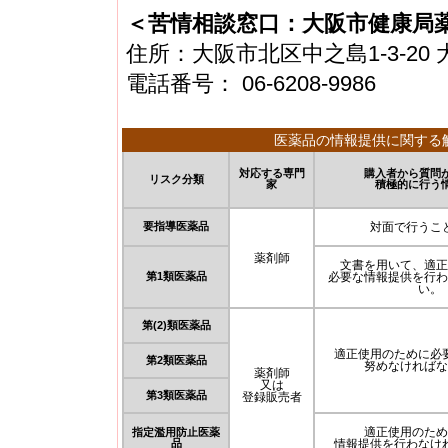
＜苦情相談窓口：大阪市健康局
住所：大阪市北区中之島1-3-20
電話番号： 06-6208-9986
医薬品の情報提供に関する
対応する専門
購入者から質問
リスク分類
家
積極的に行う
要指導医薬品
対面で行うこ
薬剤師
文書を用いて、適正
第1類医薬品
必要な情報提供を行わ
い。
第(2)類医薬品
適正使用のために必
第2類医薬品
努めなければな
薬剤師
又は
第3類医薬品
登録販売者
適正使用のため
指定濫用防止医薬
品
情報提供を行わなけ