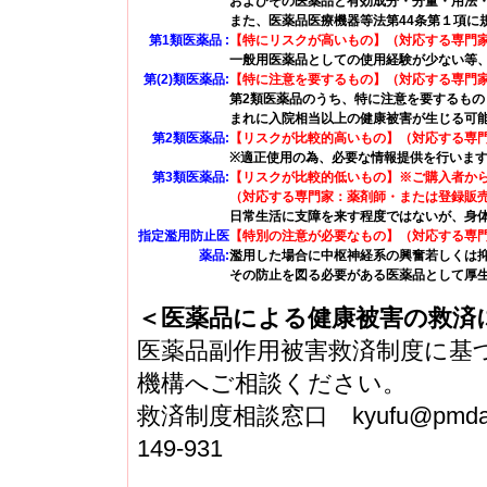
およびその医薬品と有効成分・分量・用法
また、医薬品医療機器等法第44条第１項に
第1類医薬品
【特にリスクが高いもの】（対応する専門
一般用医薬品としての使用経験が少ない等
第(2)類医薬品
【特に注意を要するもの】（対応する専門
第2類医薬品のうち、特に注意を要するも
まれに入院相当以上の健康被害が生じる可
第2類医薬品
【リスクが比較的高いもの】（対応する専
※適正使用の為、必要な情報提供を行います
第3類医薬品
【リスクが比較的低いもの】※ご購入者か
（対応する専門家：薬剤師・または登録販
日常生活に支障を来す程度ではないが、身
指定濫用防止医
【特別の注意が必要なもの】（対応する専
薬品
濫用した場合に中枢神経系の興奮若しくは
その防止を図る必要がある医薬品として厚
＜医薬品による健康被害の救済
医薬品副作用被害救済制度に基
機構へご相談ください。
救済制度相談窓口 kyufu@pmda
149-931