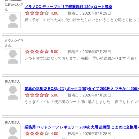
は育たないさ
メラノCC ディープクリア酵素洗顔 130g ロート製薬
ん
4.00
投稿日：2026年07月29日
姪っ子がニキビのために使い始めたらいいということで続けて使っ
クウとシイマ
さん
5.00
投稿日：2026年07月29日
いつもお世話になっております。 毎回 早い発送助かります 今後
購入者さん
驚異の防臭袋 BOS(ボス) ボックス(箱)タイプ 200枚入 マチなし 200×30
5.00
投稿日：2026年07月28日
うさぎのトイレの使用済みシート用に購入しました。 夏でもトイレ
購入者さん
業務用 ペットシーツ レギュラー 200枚 犬用 超薄型 こまめに交換用 ペ
4.00
投稿日：2026年07月28日