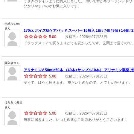
うさぎのトイレように購入しました。 薄いですがネザーランドドワ
分かりやすいのがお気に入りです。
makicyan♪
さん
170cc ポイズ肌ケアパッド スーパー 16枚入 1個 / 7個 / 9個 / 14個 / 21
5.00
投稿日：2026年07月28日
ドラッグストアで買うよりとても安かったです。玄関まで届くので
購入者さん
アリナミンV 50ml×50本 （40本+サンプル10本） アリナミン製薬 指
5.00
投稿日：2026年07月28日
安くて、はやく届きます。 重たいものなので、とても助かります。
はちみつ弁当
さん
5.00
投稿日：2026年07月28日
無事に届きました。いつも迅速なご対応ありがとうございます！