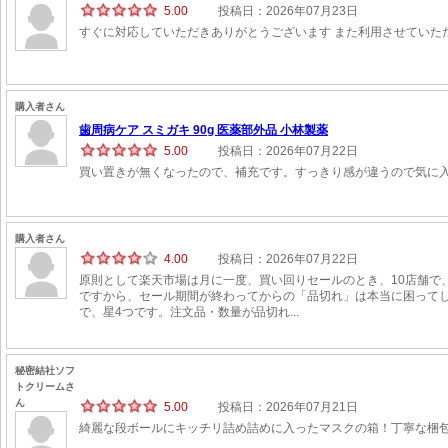
5.00
投稿日：2026年07月23日
すぐに対応していただきありがとうございます また利用させていた
購入者さん
歯周病ケア スミガキ 90g 医薬部外品 小林製薬
5.00
投稿日：2026年07月22日
買い置きが無くなったので、補充です。すっきり感が違うので気に
購入者さん
4.00
投稿日：2026年07月22日
原則として楽天市場は月に一度、買い回りセールのとき、10店舗で
ですから、セール期間が終わってからの「品切れ」は本当に困ってし
で、星4つです。注文品・数量が品切れ...
秘密結社ソフ
トクリームさ
ん
5.00
投稿日：2026年07月21日
綺麗な段ボールにキッチリ詰め詰めに入ったマスクの箱！丁寧な梱包