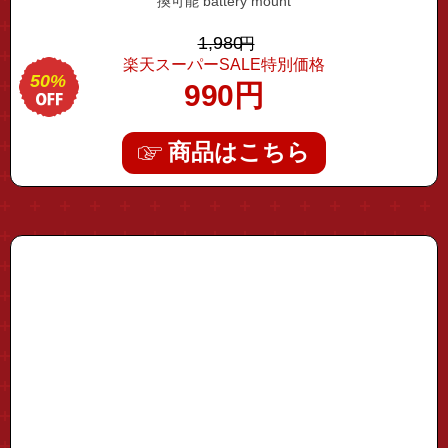
換可能 battery mount
1,980
円
楽天スーパーSALE特別価格
50%
990
円
商品はこちら
"mic-aux01"