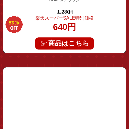
1,280
円
楽天スーパーSALE特別価格
50%
640
円
商品はこちら
"type-c-12hub01"