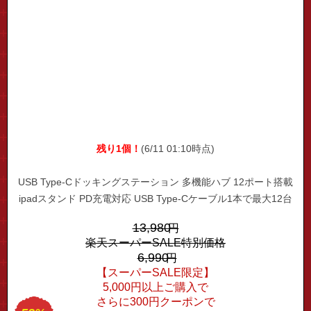
残り1個！
(6/11 01:10時点)
USB Type-Cドッキングステーション 多機能ハブ 12ポート搭載
ipadスタンド PD充電対応 USB Type-Cケーブル1本で最大12台
のデバイス接続可能 高速LAN通信対応 HDMI 4K2K 高画質映像
13,980
円
出力 USB3.0×3ポート SD/MicroSD両方対応
楽天スーパーSALE特別価格
6,990
円
【スーパーSALE限定】
5,000円以上ご購入で
さらに300円クーポンで