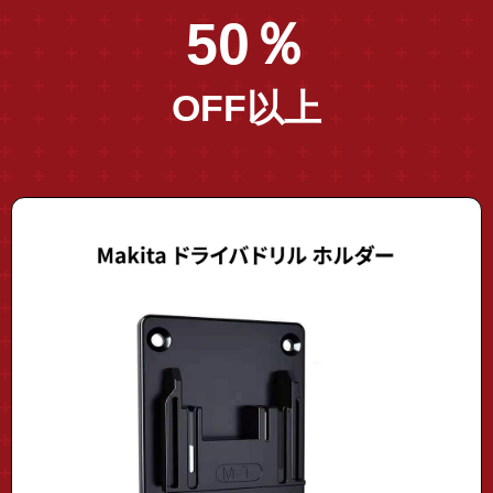
50％
OFF以上
"drill-holder01"