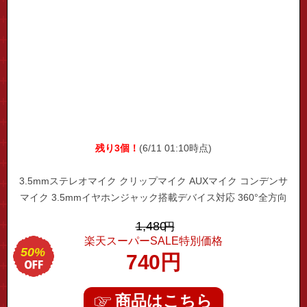
残り3個！
(6/11 01:10時点)
3.5mmステレオマイク クリップマイク AUXマイク コンデンサ
マイク 3.5mmイヤホンジャック搭載デバイス対応 360°全方向
集音 高感度 メタルクリップ 雑音防止機能 1.5mケーブルで遠く
1,480
円
でも録音可能
楽天スーパーSALE特別価格
50%
740
円
商品はこちら