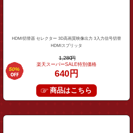
HDMI切替器 セレクター 3D高画質映像出力 3入力信号切替
HDMIスプリッタ
1,280
円
楽天スーパーSALE特別価格
50%
640
円
商品はこちら
"type-c-12hub01"