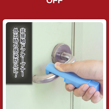
OFF
"door-opener01"