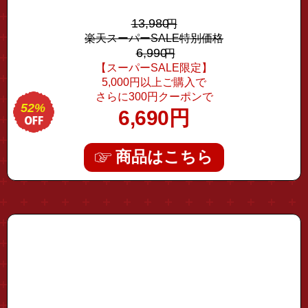
のデバイス接続可能 高速LAN通信対応 HDMI 4K2K 高画質映像
13,980
円
出力 USB3.0×3ポート SD/MicroSD両方対応
楽天スーパーSALE特別価格
6,990
円
【スーパーSALE限定】
5,000円以上ご購入で
さらに300円クーポンで
52%
6,690
円
商品はこちら
"mic-typec01"