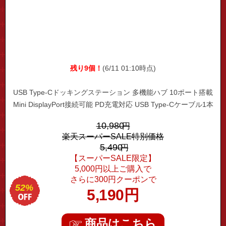
残り9個！
(6/11 01:10時点)
USB Type-Cドッキングステーション 多機能ハブ 10ポート搭載
Mini DisplayPort接続可能 PD充電対応 USB Type-Cケーブル1本
で最大10台のデバイス接続可能 高速LAN通信対応 HDMI 4K2K
10,980
円
高画質映像出力 USB3.0×3ポート SD/MicroSD両方対応
楽天スーパーSALE特別価格
5,490
円
【スーパーSALE限定】
5,000円以上ご購入で
さらに300円クーポンで
52%
5,190
円
商品はこちら