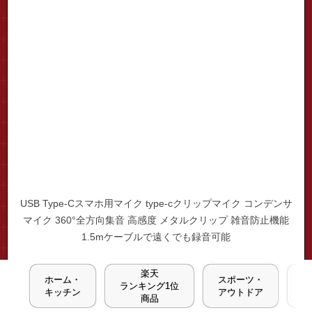
USB Type-Cスマホ用マイク type-cクリップマイク コンデンサ
マイク 360°全方向集音 高感度 メタルクリップ 雑音防止機能
1.5mケーブルで遠くでも録音可能
3,480
円
楽天
ホーム・
スポーツ・
パ
楽天スーパーSALE特別価格
ランキング1位
50%
キッチン
アウトドア
1,740
円
商品