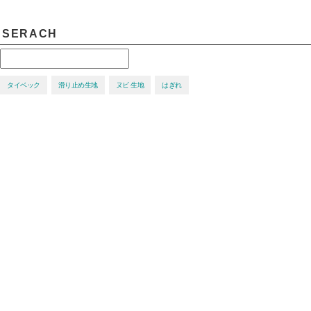
SERACH
タイベック
滑り止め生地
ヌビ 生地
はぎれ