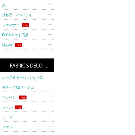
糸
持ち手（ハンドル）
ファスナー
hot
DIY & キット商品
編み物
hot
レース＆トーションレース
モチーフ/コサージュ
ワッペン
hot
ラベル
hot
テープ
リボン