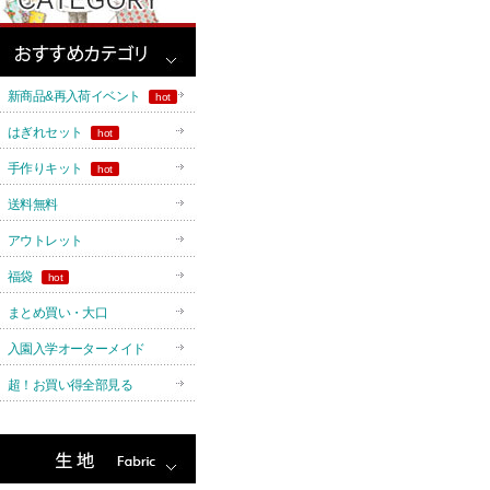
新商品&再入荷イベント
hot
はぎれセット
hot
手作りキット
hot
送料無料
アウトレット
福袋
hot
まとめ買い・大口
入園入学オーターメイド
超！お買い得全部見る