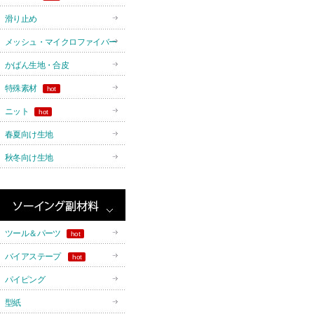
滑り止め
メッシュ・マイクロファイバー
かばん生地・合皮
特殊素材
hot
ニット
hot
春夏向け生地
秋冬向け生地
ツール＆パーツ
hot
バイアステープ
hot
パイピング
型紙