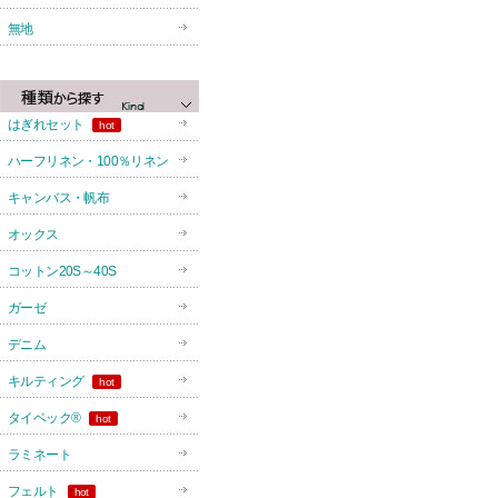
無地
はぎれセット
hot
ハーフリネン・100％リネン
キャンバス・帆布
オックス
コットン20S～40S
ガーゼ
デニム
キルティング
hot
タイベック®
hot
ラミネート
フェルト
hot