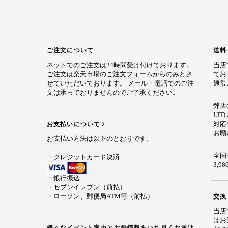
ご注文について
送料
ネットでのご注文は24時間受け付けております。
当店
ご注文は楽天市場のご注文フォームからのみとさ
てお
せていただいております。 メール・電話でのご注
通常
文は承っておりませんのでご了承ください。
弊店の
LT
対応
お支払いについて
お願
お支払い方法は以下のとおりです。
全国
・クレジットカード決済
3,
・銀行振込
・セブンイレブン（前払）
・ローソン、郵便局ATM等（前払）
交換
当店
はお