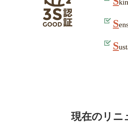
S
k
S
e
S
us
現在のリニ