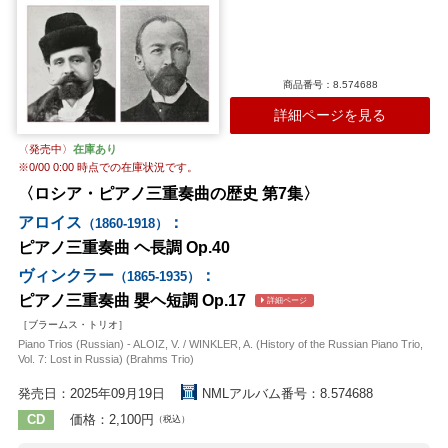
商品番号：8.574688
詳細ページを見る
〈発売中〉
在庫あり
※
0/00 0:00
時点での在庫状況です。
〈ロシア・ピアノ三重奏曲の歴史 第7集〉
アロイス
：
（1860-1918）
ピアノ三重奏曲 ヘ長調 Op.40
ヴィンクラー
：
（1865-1935）
ピアノ三重奏曲 嬰ヘ短調 Op.17
詳細ページ
［ブラームス・トリオ］
Piano Trios (Russian) - ALOIZ, V. / WINKLER, A. (History of the Russian Piano Trio,
Vol. 7: Lost in Russia) (Brahms Trio)
発売日：2025年09月19日
NMLアルバム番号：8.574688
CD
価格：2,100円
（税込）