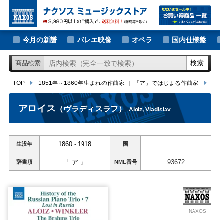
大作曲家の新譜
TOP
1851年～1860年生まれの作曲家
｜
「ア」ではじまる作曲家
アロ
著名作曲家の新譜
今月の新譜
バレエ映像
オペラ
国内仕様盤
マイナー作曲家の新譜
検索
商品検索
月別新譜一覧
TOP
1851年～1860年生まれの作曲家
｜
「ア」ではじまる作曲家
ア
アロイス
（ヴラディスラフ）
Aloiz, Vladislav
1860
-
1918
生没年
国
「
ア
」
93672
辞書順
NML
番号
NAXOS