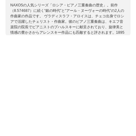
NAXOSの人気シリーズ「ロシア・ピアノ三重奏曲の歴史」。前作
（8.574687）に続く“銀の時代”と“アール・ヌーヴォーの時代”の2人の
作曲家の作品です。 ヴラディスラフ・アロイスは、チェコ出身でロシ
アで活躍したチェリスト・作曲家。彼のピアノ三重奏曲は、キエフ音
楽院の院長でピアニストのプハルスキーに献呈されており、旋律美と
情感の豊かさからアレンスキー作品にも匹敵すると評されます。1895
年に初演され成功を収めたものの、次第に忘れられました。調性や形
式においてロマン主義的価値観を守り、ドイツ・ロマン派の影響が色
濃く表れた作品です。 アレクサンダー・ヴィンクラーは、ロシア帝国
で活躍したオーストリア系の作曲家・ピアニスト。教育者としても活
躍し、プロコフィエフらを育てた名教師として知られます。このピア
ノ三重奏曲は、古典的な4楽章構成で書かれ、複雑な対位法と印象派的
響きが用いられており、終楽章では革命的な行進曲を思わせる旋律が
現れるなど多彩な表現が融合した力作です。 西欧的な洗練とロシア的
精神が交錯するこの作品は、ヴィンクラーの芸術性を示すものであ
り、彼の再評価のきっかけとなることでしょう。
収録作曲家：
アロイス
ウィンクラー