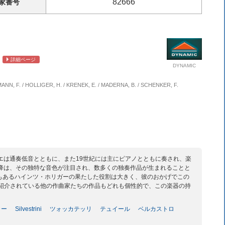
82666
家
番号
詳細ページ
DYNAMIC
DMANN, F. / HOLLIGER, H. / KRENEK, E. / MADERNA, B. / SCHENKER, F.
エは通奏低音とともに、また19世紀には主にピアノとともに奏され、楽
以降は、その独特な音色が注目され、数多くの独奏作品が生まれることと
もあるハインツ・ホリガーの果たした役割は大きく、彼のおかげでこの
に紹介されている他の作曲家たちの作品もどれも個性的で、この楽器の持
カー
Silvestrini
ツォッカテッリ
テュイール
ベルカストロ