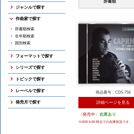
辞書順
売れ筋の新譜
ジャンルで探す
売れ筋のCD
交響曲
作曲家で探す
売れ筋の映像メディア
管弦楽曲
売れ筋の交響曲
辞書順検索
協奏曲
売れ筋のバレエ（映像）
生年順検索
室内楽曲
売れ筋のピアノ
国別検索
ピアノ曲
売れ筋の古楽
古楽
総合（上位300件）
フォーマットで探す
バレエ（映像）
予約ランキング
ボックス・セット
オペラ
シリーズで探す
すべての売れ筋ランキング
SACD
吹奏楽
アメリカン・クラシックス
トピックで探す
DVD / Blu-ray
すべてのジャンル
ナクソス・ヒストリカル
さまざまな全集
レーベルで探す
フォーマットのTOP
期待の新進演奏家
商品番号：CDS-756
国内仕様輸入盤
NAXOS
発売月で探す
詳細ページを見る
シリーズのTOP
国内レーベル盤
ORFEO
ここ3ヶ月分
〈発売中〉
在庫あり
トピックのTOP
BR KLASSIK
2026年10月
※
0/00 0:00
時点での在庫状況です。
ALPHA
2026年9月
ARCANA
2026年8月