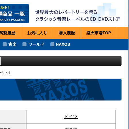
閲覧
履歴
お気に
入り
購入
履歴
楽天市場
TOP
古楽
ワールド
NAXOS
ーリヒ）
ドイツ