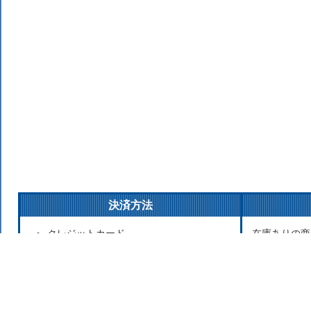
決済方法
クレジットカード
在庫ありの商
銀行振込
払いの場合は
後払い決済
発送をこころ
代金引換
が遅れる場合
Apple Pay
お取り寄せ商
セブンイレブン（前払）
寄せのため発