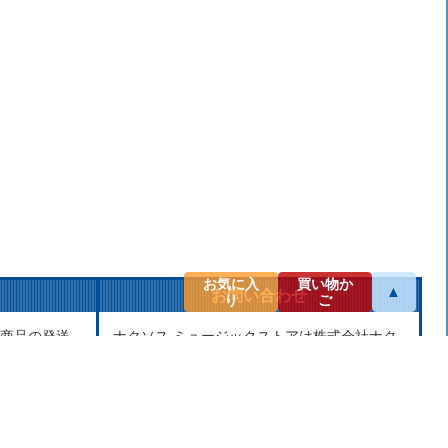
お気に入
買い物か
▲
お問い合わせ
り
ご
商品の発送
ナクソス ミュージックストアは株式会社ナク
せん。当社
ソス・ジャパン株式会社が運営しておりま
し、第三者
す。
せん。
商品等のお問合わせ等ございましたら、各商
品ページにあるお問合わせボタン、またはメ
ールにてお問い合わせください。