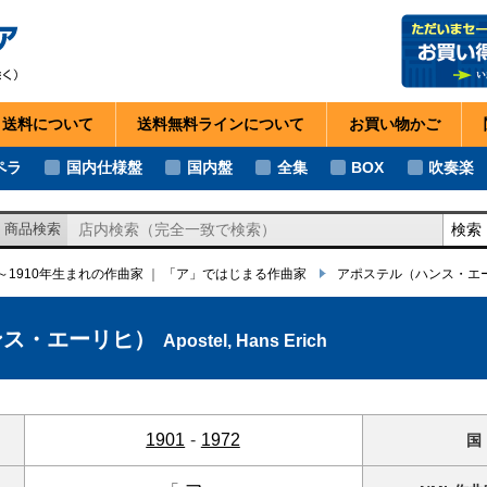
・送料
について
送料無料ライン
について
お買い物
かご
ペラ
国内仕様盤
国内盤
全集
BOX
吹奏楽
検索
商品検索
年～1910年生まれの作曲家
｜
「ア」ではじまる作曲家
アポステル
（ハンス・エ
ンス・エーリヒ）
Apostel, Hans Erich
1901
-
1972
国