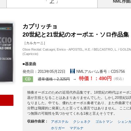
「
ア
」
NML
作曲
カプリッチョ
20世紀と21世紀のオーボエ・ソロ作品集
［カルカーニ］
Oboe Recital: Calcagni, Enrico - APOSTEL, H.E. / BELCASTRO, L. / GOL
(Capriccio)
■器楽曲
発売日：2013年05月22日
NMLアルバム番号：CDS756
特価！：490円
→
（税込）
CD
通常価格：2,325円
独奏オーボエのための近現代作品集です。18世紀の時代はオーボ
器が主役となることはあまりありませんでした。しかし20世紀
なりました。中でも、優れたオーボエ奏者であり、また作曲家で
分野は飛躍的に発展したと言っても過言ではありません。 ここ
つ無限の可能性を気づかせてくれる1枚と言えそうです。
収録作曲家：
アポステル
クシェネク
ゴルトマン
シェン
ホリガー
マデルナ