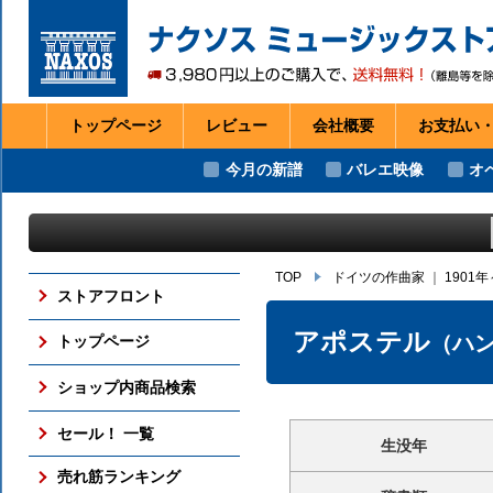
トップページ
レビュー
会社
概要
お支払い
今月の新譜
バレエ映像
オ
TOP
ドイツの作曲家
｜
1901
ストアフロント
アポステル
（ハ
トップページ
ショップ内商品検索
セール！ 一覧
生没年
売れ筋ランキング