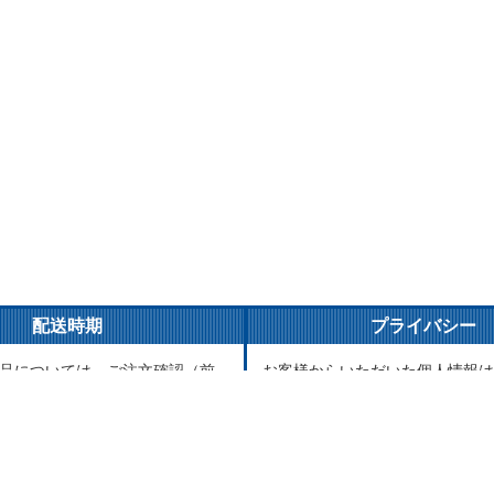
配送時期
プライバシー
品については、ご注文確認（前
お客様からいただいた個人情報は
ご入金確認）後３営業日以内の
とご連絡以外には一切使用致しま
がけております。万が一ご出荷
が責任をもって安全に蓄積・保管
はメールでご連絡致します。
に譲渡・提供することはございま
品については、海外からお取り
送まで1～2か月かかる場合もご