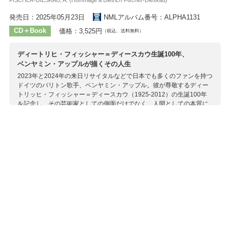
発売日：2025年05月23日
NMLアルバム番号：ALPHA1131
CD＋Book
価格：3,525円
（税込、送料無料）
ディートリヒ・フィッシャー＝ディースカウ生誕100年、
ベンヤミン・アップルが描くその人生
2023年と2024年の来日リサイタルなどで日本でも多くのファンを持つ
ドイツのバリトン歌手、ベンヤミン・アップル。彼が尊敬するディー
トリッヒ・フィッシャー＝ディースカウ（1925-2012）の生誕100年
を記念し、その芸術家としての側面だけでなく、人間としての本質に
迫ろうというアルバムが登場。 かつてフィッシャー＝ディースカウの
マスタークラスに於いてヴォルフの解釈で高く評価され、彼自身の経
験からか国際的キャリアのために名前は短くするようにというアドヴ
ァイスを受けたというアップル。20世紀声楽界最大のアイコンの1人
である彼に深い敬意を表し、彼が残した日記や手紙、様々な書類や演
奏会の履歴、そして絵画などを数年に渡り研究してこのプロジェクト
に臨み、その偉大な成功や世界的評価の背後に隠された個人的な人物
像を描き出します。 アルバムには世界初録音となるディートリヒの父
アルベルトと兄クラウスの作品も収録しており、そのうち1曲はディー
トリヒの詩によるもの。140ページにも及ぶブックレットにはアップ
ル自身がディートリヒの人生についての長文（英、独、仏語）を寄せ
ているほか、その人生を物語る写真や資料、ディートリヒによる絵画
など貴重な画像も掲載されています。 「ディーター」は家族など身近