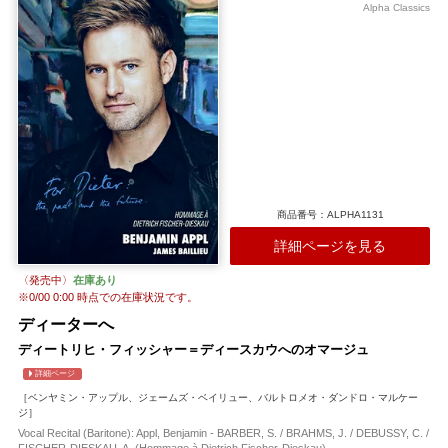
Alpha Classics
商品番号：ALPHA1131
詳細ページを見る
〈発売中〉
在庫あり
※
0/00 0:00
時点での在庫状況です。
ディーターへ
ディートリヒ・フィッシャー＝ディースカウへのオマージュ
詳細ページ
［ベンヤミン・アップル、ジェームズ・ベイリュー、バルトロメオ・ダンドロ・マルケー
ジ］
Vocal Recital (Baritone): Appl, Benjamin - BARBER, S. / BRAHMS, J. / DEBUSSY, C. /
FISCHER-DIESKAU, A. (Hommage à Dietrich Fischer-Dieskau)