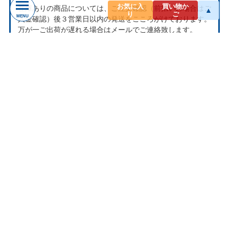
お気に入
買い物か
在庫ありの商品については、ご注文確認（前払いの場合はご
▲
り
ご
MENU
入金確認）後３営業日以内の発送をこころがけております。
万が一ご出荷が遅れる場合はメールでご連絡致します。
お取り寄せ商品については、海外からお取り寄せのため発送
まで1～2か月かかる場合もございます。
プライバシー
お客様からいただいた個人情報は商品の発送とご連絡以外に
は一切使用致しません。当社が責任をもって安全に蓄積・保
管し、第三者に譲渡・提供することはございません。
お問い合わせ
ナクソス ミュージックストアは株式会社ナクソス・ジャパ
ン株式会社が運営しております。
商品等のお問合わせ等ございましたら、各商品ページにある
お問合わせボタン、またはメールにてお問い合わせくださ
い。
rakuten@naxos.jp