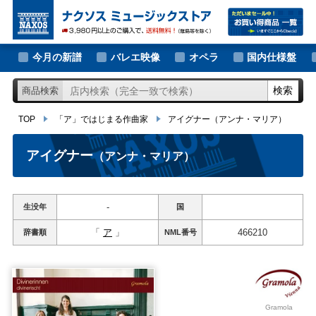
大作曲家の新譜
TOP
「ア」ではじまる作曲家
アイグナー
（アンナ・マリア）
著名作曲家の新譜
今月の新譜
バレエ映像
オペラ
国内仕様盤
マイナー作曲家の新譜
検索
商品検索
月別新譜一覧
TOP
「ア」ではじまる作曲家
アイグナー
（アンナ・マリア）
アイグナー
（アンナ・マリア）
-
生没年
国
「
ア
」
466210
辞書順
NML
番号
Gramola