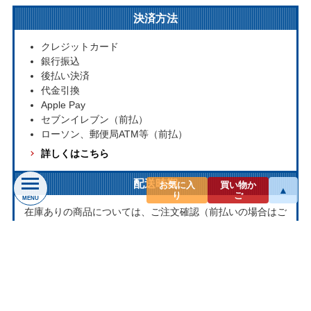
決済方法
クレジットカード
銀行振込
後払い決済
代金引換
Apple Pay
セブンイレブン（前払）
ローソン、郵便局ATM等（前払）
詳しくはこちら
配送時期
お気に入
買い物か
▲
り
ご
MENU
在庫ありの商品については、ご注文確認（前払いの場合はご
入金確認）後３営業日以内の発送をこころがけております。
万が一ご出荷が遅れる場合はメールでご連絡致します。
お取り寄せ商品については、海外からお取り寄せのため発送
まで1～2か月かかる場合もございます。
プライバシー