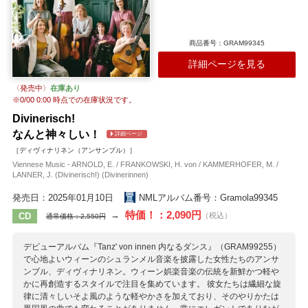
商品番号：GRAM99345
詳細ページを見る
〈発売中〉
在庫あり
※
0/00 0:00
時点での在庫状況です。
Divinerisch!
なんと神々しい！
詳細ページ
［ディヴィナリネン（アンサンブル）］
Viennese Music - ARNOLD, E. / FRANKOWSKI, H. von / KAMMERHOFER, M. /
LANNER, J. (Divinerisch!) (Divinerinnen)
発売日：2025年01月10日
NMLアルバム番号：Gramola99345
特価！：2,090円
→
CD
（税込）
通常価格：2,550円
デビューアルバム『Tanz' von innen 内なるダンス』（GRAM99255）
で心地よいウィーンのシュランメル音楽を披露した女性たちのアンサ
ンブル、ディヴィナリネン。ウィーン娯楽音楽の伝統を新鮮かつ軽や
かに再創造するスタイルで注目を集めています。 彼女たちは繊細な旋
律に清々しいそよ風のような軽やかさを加えており、そのやりかたは