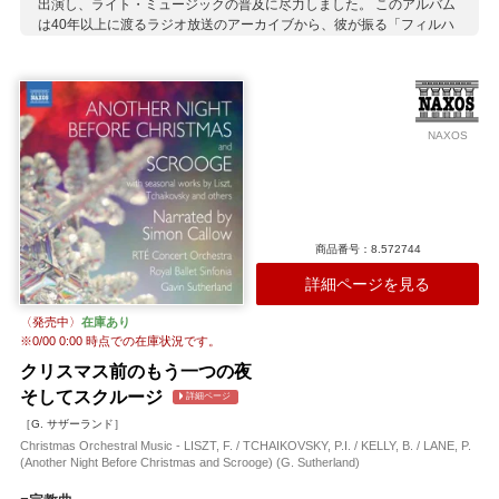
出演し、ライト・ミュージックの普及に尽力しました。 このアルバム
は40年以上に渡るラジオ放送のアーカイブから、彼が振る「フィルハ
ーモニー・コンサート管弦楽団」のライヴを集めた1枚です。どの曲も
ロンドン市民にはおなじみのもので、多くはロンドンのランドマーク
にちなんでおり、聴いているだけで、ウェストミンスターやピカデリ
ー広場、そしてテムズ川のほとりなどでくつろいでいる気分になれる
というとても楽しいアルアバムです。
NAXOS
収録作曲家：
アボット
ヴォーン・ウィリアムズ
クィルター
ゲイ
コーツ
コルンゴルト
サリヴァン
ジャーマン
ビンジ
ファーノン
ヘンデル
モーリー
リチャードソン
ロウ
商品番号：8.572744
詳細ページを見る
〈発売中〉
在庫あり
※
0/00 0:00
時点での在庫状況です。
クリスマス前のもう一つの夜
そしてスクルージ
詳細ページ
［G. サザーランド］
Christmas Orchestral Music - LISZT, F. / TCHAIKOVSKY, P.I. / KELLY, B. / LANE, P.
(Another Night Before Christmas and Scrooge) (G. Sutherland)