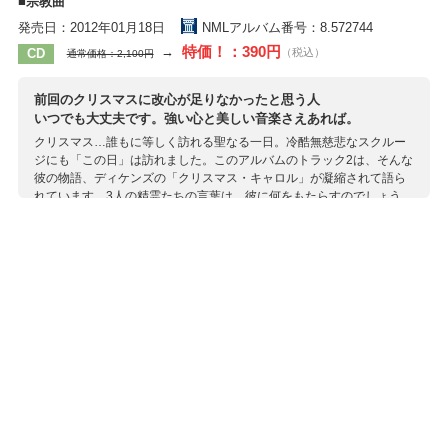
■宗教曲
発売日：2012年01月18日
NMLアルバム番号：8.572744
特価！：390円
→
CD
（税込）
通常価格：2,100円
前回のクリスマスに改心が足りなかったと思う人
いつでも大丈夫です。強い心と美しい音楽さえあれば。
クリスマス…誰もに等しく訪れる聖なる一日。冷酷無慈悲なスクルー
ジにも「この日」は訪れました。このアルバムのトラック2は、そんな
彼の物語、ディケンズの「クリスマス・キャロル」が凝縮されて語ら
れています。3人の精霊たちの言葉は、彼に何をもたらすのでしょう
か？ 結末を知らない人はもちろん、ご存知の人も、ぜひこの愛らしく
も示唆に富んだ音楽劇に耳を傾けてみてください。「情けは人のため
ならず」この言葉をもう一度噛みしめてみたくなるかもしれません。
他にもクリスマスを思いながら聞きたい曲ばかり。管弦楽編曲のリス
ト「クリスマス・ツリー」や室内楽版のチャイコフスキー「トロイ
カ」は、他では聞けない充実した音色を持っています。
収録作曲家：
カーティス
ケリー
サンダース
ジョーンズ
チャイコフスキー
フォックス
モーリー
リスト
レイン
レビコフ