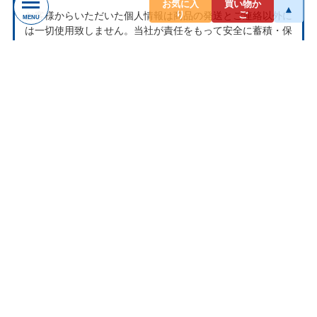
お気に入
買い物か
▲
り
ご
お客様からいただいた個人情報は商品の発送とご連絡以外に
MENU
は一切使用致しません。当社が責任をもって安全に蓄積・保
管し、第三者に譲渡・提供することはございません。
お問い合わせ
ナクソス ミュージックストアは株式会社ナクソス・ジャパ
ン株式会社が運営しております。
商品等のお問合わせ等ございましたら、各商品ページにある
お問合わせボタン、またはメールにてお問い合わせくださ
い。
rakuten@naxos.jp
MAIL
お問い合わせは
メールにてお願いします。
営業時間
平日10:00-18:00
※土・日・祝日はお休みをいただきます。
ショップレビュー