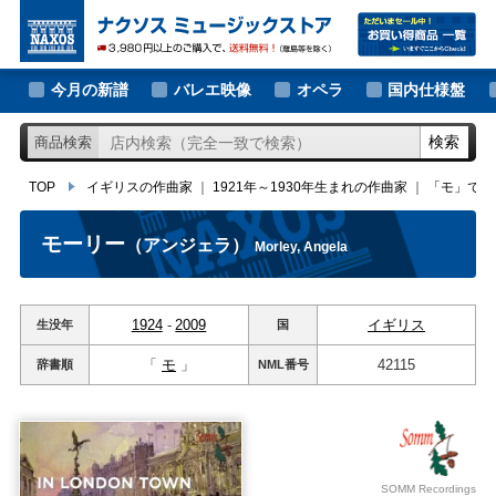
大作曲家の新譜
TOP
イギリスの作曲家
｜
1921年～1930年生まれの作曲家
｜
「モ」ではじ
著名作曲家の新譜
今月の新譜
バレエ映像
オペラ
国内仕様盤
マイナー作曲家の新譜
検索
商品検索
月別新譜一覧
TOP
イギリスの作曲家
｜
1921年～1930年生まれの作曲家
｜
「モ」では
モーリー
（アンジェラ）
Morley, Angela
1924
-
2009
イギリス
生没年
国
「
モ
」
42115
辞書順
NML
番号
SOMM Recordings