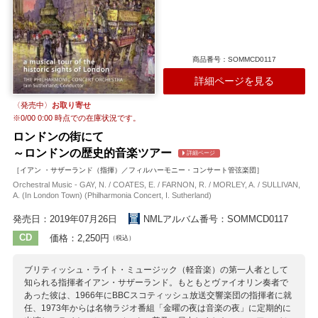
商品番号：SOMMCD0117
詳細ページを見る
〈発売中〉
お取り寄せ
※
0/00 0:00
時点での在庫状況です。
ロンドンの街にて
～ロンドンの歴史的音楽ツアー
詳細ページ
［イアン ・サザーランド（指揮）／フィルハーモニー・コンサート管弦楽団］
Orchestral Music - GAY, N. / COATES, E. / FARNON, R. / MORLEY, A. / SULLIVAN,
A. (In London Town) (Philharmonia Concert, I. Sutherland)
発売日：2019年07月26日
NMLアルバム番号：SOMMCD0117
CD
価格：2,250円
（税込）
ブリティッシュ・ライト・ミュージック（軽音楽）の第一人者として
知られる指揮者イアン・サザーランド。もともとヴァイオリン奏者で
あった彼は、1966年にBBCスコティッシュ放送交響楽団の指揮者に就
任、1973年からは名物ラジオ番組「金曜の夜は音楽の夜」に定期的に