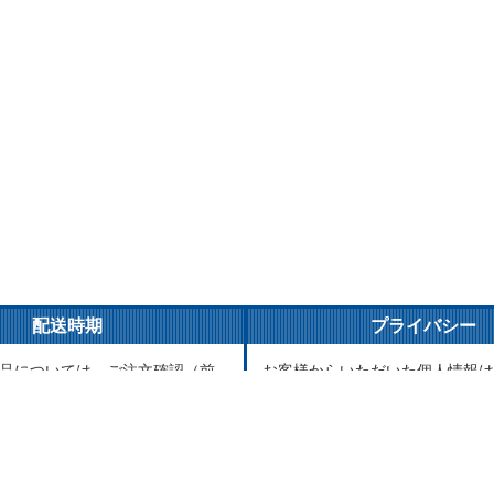
配送時期
プライバシー
品については、ご注文確認（前
お客様からいただいた個人情報は
ご入金確認）後３営業日以内の
とご連絡以外には一切使用致しま
がけております。万が一ご出荷
が責任をもって安全に蓄積・保管
はメールでご連絡致します。
に譲渡・提供することはございま
品については、海外からお取り
送まで1～2か月かかる場合もご