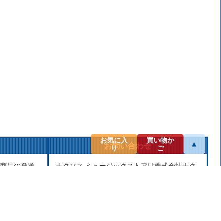
お気に入
買い物か
▲
お問い合わせ
り
ご
商品の発送
ナクソス ミュージックストアは株式会社ナク
せん。当社
ソス・ジャパン株式会社が運営しておりま
し、第三者
す。
せん。
商品等のお問合わせ等ございましたら、各商
品ページにあるお問合わせボタン、またはメ
ールにてお問い合わせください。