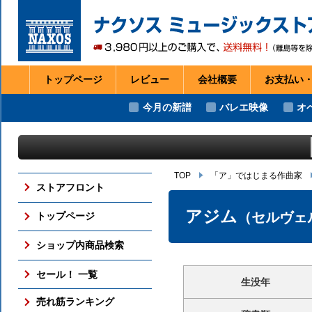
トップページ
レビュー
会社
概要
お支払い
今月の新譜
バレエ映像
オ
TOP
「ア」ではじまる作曲家
ストアフロント
アジム
（セルヴェ
トップページ
ショップ内商品検索
セール！ 一覧
生没年
売れ筋ランキング