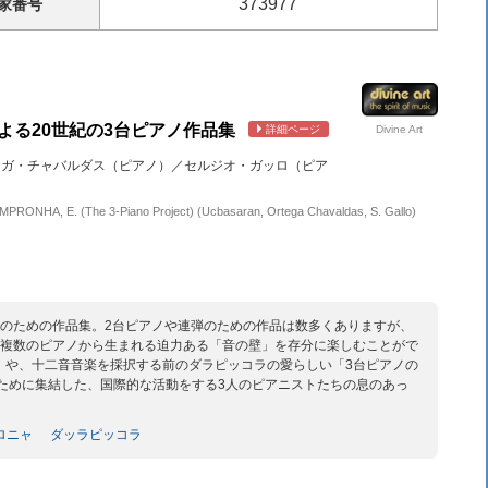
373977
家
番号
る20世紀の3台ピアノ作品集
Divine Art
詳細ページ
テガ・チャバルダス（ピアノ）／セルジオ・ガッロ（ピア
AMPRONHA, E. (The 3-Piano Project) (Ucbasaran, Ortega Chavaldas, S. Gallo)
ノのための作品集。2台ピアノや連弾のための作品は数多くありますが、
、複数のピアノから生まれる迫力ある「音の壁」を存分に楽しむことがで
」や、十二音音楽を採択する前のダラピッコラの愛らしい「3台ピアノの
ために集結した、国際的な活動をする3人のピアニストたちの息のあっ
ロニャ
ダッラピッコラ