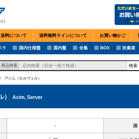
・送料
について
送料無料ライン
について
お買い物
かご
ペラ
国内仕様盤
国内盤
全集
BOX
吹奏楽
検索
商品検索
アジム
（セルヴェル）
ル）
Acim, Server
-
国