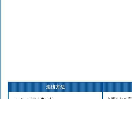
決済方法
クレジットカード
在庫ありの商
銀行振込
払いの場合は
後払い決済
発送をこころ
代金引換
が遅れる場合
Apple Pay
お取り寄せ商
セブンイレブン（前払）
寄せのため発