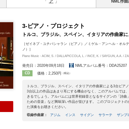
「
ア
」
NML
作曲
3-ピアノ・プロジェクト
トルコ、ブラジル、スペイン、イタリアの作曲家によ
［ゼイネプ・ユチバシャラン（ピアノ）／ミゲル・アンヘル・オル
ノ）］
Piano Music - ACIM, S. / DALLAPICCOLA, L. / INCE, K. / SAYGUN, A.A. / Z
発売日：2020年09月18日
NMLアルバム番号：DDA25207
CD
価格：2,250円
（税込）
トルコ、ブラジル、スペイン、イタリアの作曲家による3台ピア
3台以上の作品はあまり耳にする機会がなく、このアルバムでは
きるでしょう。アルバムには世界初録音となるサイグンの「詩曲
ための音楽」など興味深い作品が並びます。 このプロジェクトの
た演奏をお聴きください。
収録作曲家：
アジム
インス
サイグン
サラーテ
ザンプ