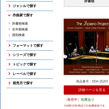
辞書順
売れ筋の新譜
ジャンルで探す
売れ筋のCD
交響曲
作曲家で探す
売れ筋の映像メディア
管弦楽曲
売れ筋の交響曲
辞書順検索
協奏曲
売れ筋のバレエ（映像）
生年順検索
室内楽曲
売れ筋のピアノ
国別検索
ピアノ曲
売れ筋の古楽
古楽
総合（上位300件）
フォーマットで探す
バレエ（映像）
予約ランキング
ボックス・セット
オペラ
シリーズで探す
すべての売れ筋ランキング
SACD
吹奏楽
アメリカン・クラシックス
トピックで探す
DVD / Blu-ray
すべてのジャンル
ナクソス・ヒストリカル
さまざまな全集
レーベルで探す
フォーマットのTOP
期待の新進演奏家
国内仕様輸入盤
商品番号：DDA-25207
NAXOS
発売月で探す
シリーズのTOP
国内レーベル盤
ORFEO
詳細ページを見る
ここ3ヶ月分
トピックのTOP
BR KLASSIK
2026年10月
ALPHA
〈発売中〉
在庫あり
2026年9月
ARCANA
※
0/00 0:00
時点での在庫状況です。
2026年8月