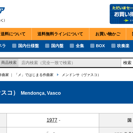
・送料
について
送料無料ライン
について
お買い物
かご
ペラ
国内仕様盤
国内盤
全集
BOX
吹奏楽
検索
商品検索
の作曲家
｜
「メ」ではじまる作曲家
メンドンサ
（ヴァスコ）
ァスコ）
Mendonça, Vasco
1977
-
国