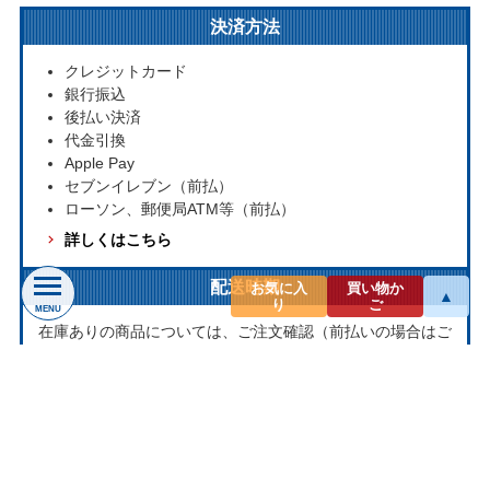
決済方法
クレジットカード
銀行振込
後払い決済
代金引換
Apple Pay
セブンイレブン（前払）
ローソン、郵便局ATM等（前払）
詳しくはこちら
配送時期
お気に入
買い物か
▲
り
ご
MENU
在庫ありの商品については、ご注文確認（前払いの場合はご
入金確認）後３営業日以内の発送をこころがけております。
万が一ご出荷が遅れる場合はメールでご連絡致します。
お取り寄せ商品については、海外からお取り寄せのため発送
まで1～2か月かかる場合もございます。
プライバシー