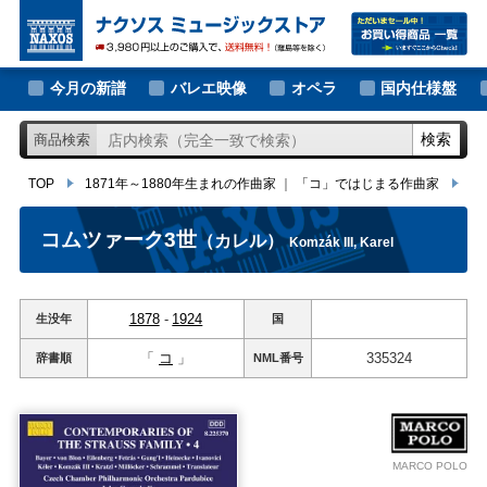
大作曲家の新譜
TOP
1871年～1880年生まれの作曲家
｜
「コ」ではじまる作曲家
コム
著名作曲家の新譜
今月の新譜
バレエ映像
オペラ
国内仕様盤
マイナー作曲家の新譜
検索
商品検索
月別新譜一覧
TOP
1871年～1880年生まれの作曲家
｜
「コ」ではじまる作曲家
コ
コムツァーク3世
（カレル）
Komzák III, Karel
1878
-
1924
生没年
国
「
コ
」
335324
辞書順
NML
番号
MARCO POLO