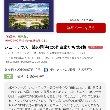
商品番号：8.225370
詳細ページを見る
〈発売中〉
在庫あり
※
0/00 0:00
時点での在庫状況です。
シュトラウス一族の同時代の作曲家たち 第4集
詳細ページ
［ジョン・ジョージアディス（指揮） チェコ室内管弦楽団パルドビツェ］
CONTEMPORARIES OF THE STRAUSS FAMILY, Vol. 4 (Czech Chamber
Philharmonic, Pardubice, Georgiadis)
発売日：2019年07月19日
NMLアルバム番号：8.225370
CD
価格：1,950円
（税込）
好評シリーズ「シュトラウス一族の同時代の作曲家たち」。第4集では
これまでにも増して珍しい作品を楽しめます。19世紀末から1920年代
頃は、音楽様式の変化が著しく激しい時代でしたが、サロンでは変わ
ることなくワルツやギャロップなどの親しみ易い曲が愛されており、
多くの作曲家たちが作品を次々と生み出していました。しかし残念な
ことに2回に渡る世界大戦で多くの資料が破壊されてしまい、これらは