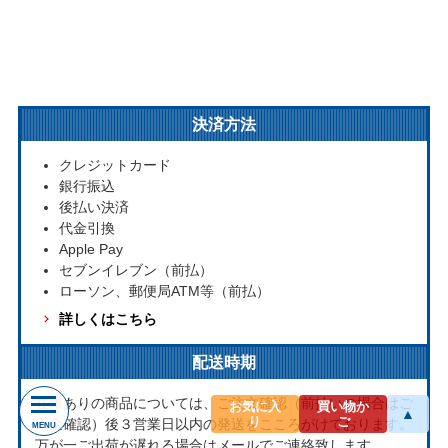
決済方法
クレジットカード
銀行振込
後払い決済
代金引換
Apple Pay
セブンイレブン（前払）
ローソン、郵便局ATM等（前払）
詳しくはこちら
配送時期
在庫ありの商品については、ご注文確認（前払いの場合はご
お気に入
買い物か
▲
り
ご
入金確認）後３営業日以内の発送をこころがけております。
MENU
万が一ご出荷が遅れる場合はメールでご連絡致します。