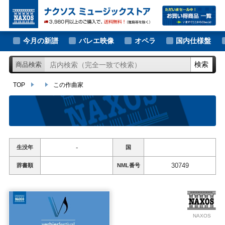
大作曲家の新譜
TOP
この作曲家
著名作曲家の新譜
今月の新譜
バレエ映像
オペラ
国内仕様盤
マイナー作曲家の新譜
検索
商品検索
月別新譜一覧
TOP
この作曲家
-
生没年
国
30749
辞書順
NML
番号
NAXOS