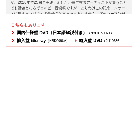
が、2018年で25周年を迎えました。毎年有名アーティストが集うこと
でも話題となるヴェルビエ音楽祭ですが、とりわけこの記念コンサー
トに集まった顔ぶれの豪華さと言ったらありません。ズッカーマンが
リードする冒頭の「ブランデンブルク協奏曲第3番」から、演奏者たち
の自主的な表現が相乗効果となり、実に生き生きとした音楽を作り上
こちらもあります
げています。 ピアニストもまた豪華で、これだけの名手の腕が16本も
国内仕様盤 DVD
（日本語解説付き）
（NYDX-50021）
集まった「ウィリアム・テル」はまさに圧巻！ また音楽を志す世界中
輸入盤 Blu-ray
輸入盤 DVD
（NBD0098V）
（2.110636）
の若者から選ばれた精鋭たちによる管弦楽も素晴らしく、ベルリン・
フィルのチェリストでザ・フィルハーモニクスでも活躍するコンツが
構成した、歌劇《こうもり》フィナーレの「シャンパンの歌」を挟ん
でフレストのクラリネット・ソロや、クヴァストホフの歌う「ビギ
ン・ザ・ビギン」などが挿入されるメドレーを、指揮者無しで立派に
聴かせています。 メインは多くの名手たちもオーケストラに加わった
特別編成で、ゲルギエフの振る《こうもり》序曲の溌溂とした演奏。
そしてアンコールとして再び「ウイリアム・テル」のファンファーレ
が鳴り響きますが、ここではピアニストたちを初めオーケストラに加
わらなかったアーティストのほどんどがステージに一緒に上がり…そ
こで何が起こるかは観てのお楽しみ。ユジャ・ワンの、楽しくて楽し
くて仕方がないといった表情がとても印象的です。 超一流アーティス
トたちがお互いを称え合いながら音楽を高め、そこだけにしかない貴
重な時間を紡いでゆく、この上ない瞬間を記録した素晴らしい映像作
品です。
収録作曲家：
J.S.バッハ
サラサーテ
ハイドリッヒ
スメタナ
ブラームス