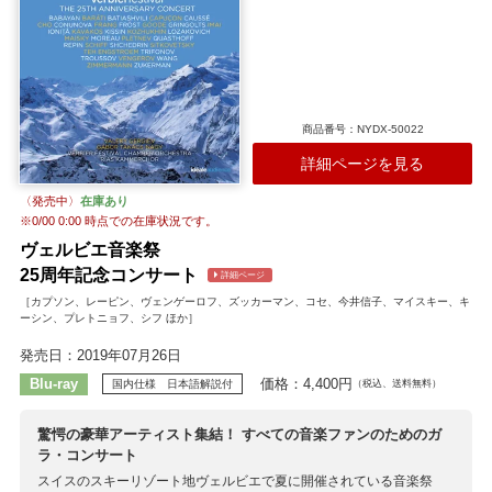
商品番号：NYDX-50022
詳細ページを見る
〈発売中〉
在庫あり
※
0/00 0:00
時点での在庫状況です。
ヴェルビエ音楽祭
25周年記念コンサート
詳細ページ
［カプソン、レーピン、ヴェンゲーロフ、ズッカーマン、コセ、今井信子、マイスキー、キ
ーシン、プレトニョフ、シフ ほか］
発売日：2019年07月26日
Blu-ray
価格：4,400円
国内仕様 日本語解説付
（税込、送料無料）
驚愕の豪華アーティスト集結！ すべての音楽ファンのためのガ
ラ・コンサート
スイスのスキーリゾート地ヴェルビエで夏に開催されている音楽祭