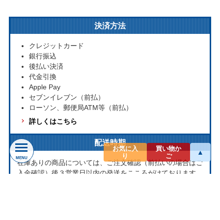
決済方法
クレジットカード
銀行振込
後払い決済
代金引換
Apple Pay
セブンイレブン（前払）
ローソン、郵便局ATM等（前払）
詳しくはこちら
配送時期
お気に入
買い物か
▲
り
ご
MENU
在庫ありの商品については、ご注文確認（前払いの場合はご
入金確認）後３営業日以内の発送をこころがけております。
万が一ご出荷が遅れる場合はメールでご連絡致します。
お取り寄せ商品については、海外からお取り寄せのため発送
まで1～2か月かかる場合もございます。