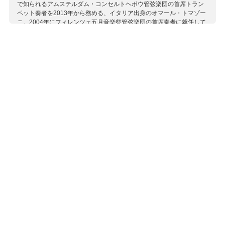
で知られるアムステルダム・コンセルトヘボウ管弦楽団の首席トラン
ペット奏者を2013年から務める、イタリア出身のオマール・トマゾー
ニ。2004年にフィレンツェ五月音楽祭管弦楽団の首席奏者に就任して
以来、ヨーロッパで輝かしい活躍をしてきた彼が、満を持して世に送
り出すソロ・デビュー・アルバム。20年もの間練り上げたプログラム
は、クラシカルなレパートリーを自分なりの解釈で収録するもので、
最終的には息子の誕生と世界的パンデミックが制作を後押ししたとい
うことです。高い技術はもちろんですが、作品に対して常に前のめり
のパフォーマンスがたいへん魅力的。色彩感あふれる音色と表情で、
より高い次元の表現を求める姿勢は多くの共感を呼ぶことでしょう。
今回のための委嘱作品であるロブ・ホールハイスの「カンツォーニ」
で共演するサクソフォンのフェムケ・アイルストラは、様々なオーケ
ストラとの共演や現代音楽のパフォーマンスのほか、ピリオド楽器オ
ーケストラ「アニマ・エテルナ」でも活躍する名手。ピアノのイェル
ーン・バルもアムステルダム・コンセルトヘボウ管弦楽団の常任ピア
ニストを務めています。
収録作曲家：
ブラント
オネゲル
ホールハイス
エネスク（エネスコ）
フランセ
ガーシュウィン