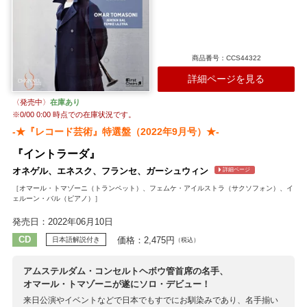
商品番号：CCS44322
詳細ページを見る
〈発売中〉
在庫あり
※
0/00 0:00
時点での在庫状況です。
-★『レコード芸術』特選盤（2022年9月号）★-
『イントラーダ』
オネゲル、エネスク、フランセ、ガーシュウィン
詳細ページ
［オマール・トマゾーニ（トランペット）、フェムケ・アイルストラ（サクソフォン）、イ
ェルーン・バル（ピアノ）］
発売日：2022年06月10日
CD
価格：2,475円
日本語解説付き
（税込）
アムステルダム・コンセルトヘボウ管首席の名手、
オマール・トマゾーニが遂にソロ・デビュー！
来日公演やイベントなどで日本でもすでにお馴染みであり、名手揃い