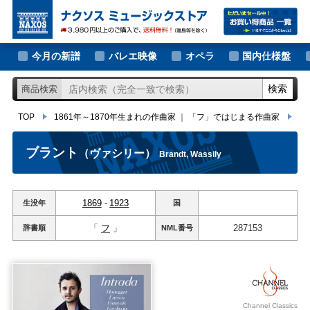
大作曲家の新譜
TOP
1861年～1870年生まれの作曲家
｜
「フ」ではじまる作曲家
ブラ
著名作曲家の新譜
今月の新譜
バレエ映像
オペラ
国内仕様盤
マイナー作曲家の新譜
検索
商品検索
月別新譜一覧
TOP
1861年～1870年生まれの作曲家
｜
「フ」ではじまる作曲家
ブ
ブラント
（ヴァシリー）
Brandt, Wassily
1869
-
1923
生没年
国
「
フ
」
287153
辞書順
NML
番号
Channel Classics