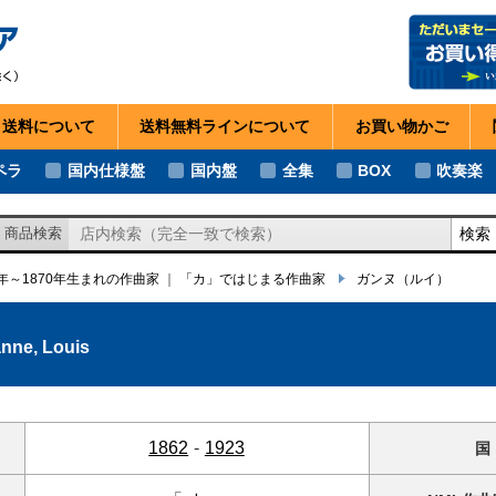
・送料
について
送料無料ライン
について
お買い物
かご
ペラ
国内仕様盤
国内盤
全集
BOX
吹奏楽
検索
商品検索
1年～1870年生まれの作曲家
｜
「カ」ではじまる作曲家
ガンヌ
（ルイ）
nne, Louis
1862
-
1923
国