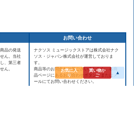
お問い合わせ
商品の発送
ナクソス ミュージックストアは株式会社ナク
せん。当社
ソス・ジャパン株式会社が運営しておりま
し、第三者
す。
せん。
商品等のお問合わせ等ございましたら、各商
お気に入
買い物か
▲
品ページにあるお問合わせボタン、またはメ
り
ご
ールにてお問い合わせください。
rakuten@naxos.jp
MAIL
お問い合わせは
メールにてお願いします。
営業時間
平日10:00-18:00
※土・日・祝日はお休みをいただきます。
ショップレビュー