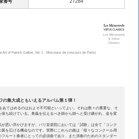
27284
家
番号
Les Ménestrels
& Virtus
Classics
 Art of Patrick Gallois, Vol. 1 - Morceaux de concours de Paris)
ワの集大成ともいえるアルバム第１弾！
ジをあてはめるのはおよそ不可能といってよい。それは数々の重要な、そ
を保ち続けている。奥義を伝えるべき師から師へと受け継がれ、姿を変
気が思い浮かびますが、パリ音楽院においては「試験」は全て「コンク
の翼を広げる機会なのです。実際にこれらの曲は「様々なコンクール用
のフルート奏者にとっての必須曲であり、また演奏のためのスタンダー