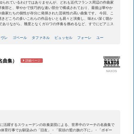
く知られているわけではありませんが、どれも近代フランス周辺の作曲家
序奏部と、華やかで技巧的な速い部分で構成されており、最後は華やか
作曲家たちの個性が存分に発揮された芸術性の高い曲集です。 今回、こ
聴きどころの多いこれらの作品をいとも易々と演奏し、味わい深く聴か
者でありながら、幾度となくガロワの伴奏を務めるなど、すでにピアニス
ロヴレ
ゴベール
タファネル
ビュッセル
フォーレ
ユー
名曲集）
詳細ページ
NAXOS
点に活躍するスウェーデンの吹奏楽団による、世界中のマーチの名曲集で
の体育行事でお馴染みの「旧友」・「双頭の鷲の旗の下に」・「ボギー