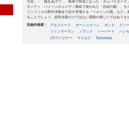
大佐」・「錨をあげて」、映画で有名になった「ダムバスターズ
モンティ・パイソンのコメディ番組で使われた「自由の鐘」、モ
リンフィルの野外演奏会で必ず登場する「ベルリンの風」など、
ることでしょう。超有名曲だけではない選曲が嬉しいではありま
収録作曲家：
アルフォード
ガーシュウィン
ガンヌ
グノ
ツィンマーマン
ノアック
ハーバード
ハン
J.F.ワーグナー
マイルス
Tjernetskij