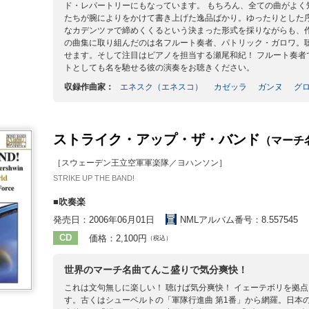
ド・レパートリーにもなっています。 もちろん、全ての曲がよ
たちが腕によりをかけて書き上げた逸品ばかり。ゆったりとした
なカデンツァで締めくくるという決まった形式を採りながらも、
の曲集に取り組んだのは名フルート奏者、パトリック・ガロワ。
せます。そして注目はピアノを担当する瀬尾和紀！ フルート奏
トとしても名を馳せる彼の演奏をお聴きください。
収録作曲家：
エネスク（エネスコ）
カゼッラ
ガンヌ
グ
ストライク・アップ・ザ・バンド
（マーチ
［スウェーデン王立空軍軍楽隊／ヨハンソン］
STRIKE UP THE BAND!
■吹奏楽
発売日：2006年06月01日
NMLアルバム番号：8.557545
CD
価格：2,100円
（税込）
世界のマーチ名曲てんこ盛りで気分爽快！
これは文句無しに楽しい！ 聴けば気分爽快！ イェーテボリを拠
す。古くはシューベルトの「軍隊行進曲 第1番」から網羅。日本