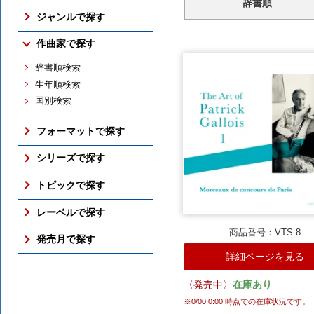
辞書順
売れ筋の新譜
ジャンルで探す
売れ筋のCD
交響曲
作曲家で探す
売れ筋の映像メディア
管弦楽曲
売れ筋の交響曲
辞書順検索
協奏曲
売れ筋のバレエ（映像）
生年順検索
室内楽曲
売れ筋のピアノ
国別検索
ピアノ曲
売れ筋の古楽
古楽
総合（上位300件）
フォーマットで探す
バレエ（映像）
予約ランキング
ボックス・セット
オペラ
シリーズで探す
すべての売れ筋ランキング
SACD
吹奏楽
アメリカン・クラシックス
トピックで探す
DVD / Blu-ray
すべてのジャンル
ナクソス・ヒストリカル
さまざまな全集
レーベルで探す
フォーマットのTOP
期待の新進演奏家
国内仕様輸入盤
商品番号：VTS-8
NAXOS
発売月で探す
シリーズのTOP
国内レーベル盤
ORFEO
詳細ページを見る
ここ3ヶ月分
トピックのTOP
BR KLASSIK
2026年10月
〈発売中〉
在庫あり
ALPHA
2026年9月
※
0/00 0:00
時点での在庫状況です。
ARCANA
2026年8月