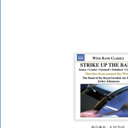
CPO
2026年7月
すべてのレーベル
NAXOSの新譜
交響曲の新譜
ピアノの新譜
DVD/Blu-rayの新譜
大作曲家の新譜
著名作曲家の新譜
マイナー作曲家の新譜
月別新譜一覧
商品番号：8.557545