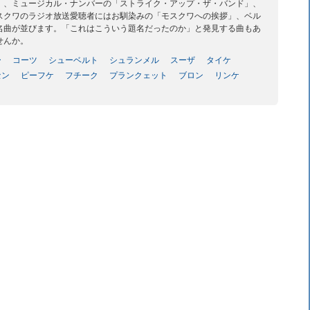
」、ミュージカル・ナンバーの「ストライク・アップ・ザ・バンド」、
スクワのラジオ放送愛聴者にはお馴染みの「モスクワへの挨拶」、ベル
名曲が並びます。「これはこういう題名だったのか」と発見する曲もあ
せんか。
ー
コーツ
シューベルト
シュランメル
スーザ
タイケ
セン
ピーフケ
フチーク
プランクェット
ブロン
リンケ