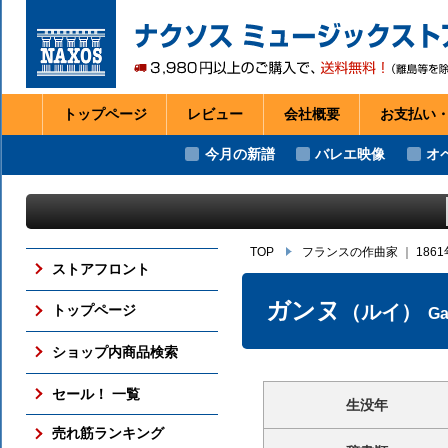
トップページ
レビュー
会社
概要
お支払い
今月の新譜
バレエ映像
オ
TOP
フランスの作曲家
｜
186
ストアフロント
ガンヌ
（ルイ）
トップページ
Ga
ショップ内商品検索
セール！ 一覧
生没年
売れ筋ランキング