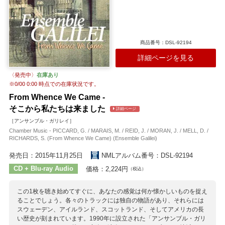
商品番号：DSL-92194
詳細ページを見る
〈発売中〉
在庫あり
※
0/00 0:00
時点での在庫状況です。
From Whence We Came ‐
そこから私たちは来ました
詳細ページ
［アンサンブル・ガリレイ］
Chamber Music - PICCARD, G. / MARAIS, M. / REID, J. / MORAN, J. / MELL, D. /
RICHARDS, S. (From Whence We Came) (Ensemble Galilei)
発売日：2015年11月25日
NMLアルバム番号：DSL-92194
CD + Blu-ray Audio
価格：2,224円
（税込）
この1枚を聴き始めてすぐに、あなたの感覚は何か懐かしいものを捉え
ることでしょう。各々のトラックには独自の物語があり、それらには
スウェーデン、アイルランド、スコットランド、そしてアメリカの長
い歴史が刻まれています。1990年に設立された「アンサンブル・ガリ