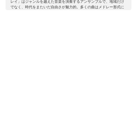
レイ」はジャンルを越えた音楽を演奏するアンサンブルで、地域だけ
でなく、時代をまたいだ自由さが魅力的。多くの曲はメドレー形式に
なっていて、過去と現代を行き来しながら、無限の時の流れを思い起
こさせます。 フィドルのふくよかな音はもちろんのこと、ケルティッ
ク・ハープのきらきらした音やイリアン・パイプス（バグパイプの一
種）などの、独特な音色も丁寧に捉えられています。
収録作曲家：
サリック
スケイヒル
テレマン
伝承曲
トールロス
ピカルド
不詳
McKasson
マクロード
マレ
Mell
モーラン
ヨンソン
リチャーズ
レイド