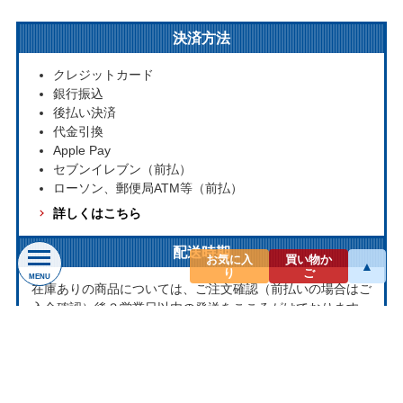
決済方法
クレジットカード
銀行振込
後払い決済
代金引換
Apple Pay
セブンイレブン（前払）
ローソン、郵便局ATM等（前払）
詳しくはこちら
配送時期
お気に入
買い物か
▲
り
ご
MENU
在庫ありの商品については、ご注文確認（前払いの場合はご
入金確認）後３営業日以内の発送をこころがけております。
万が一ご出荷が遅れる場合はメールでご連絡致します。
お取り寄せ商品については、海外からお取り寄せのため発送
まで1～2か月かかる場合もございます。