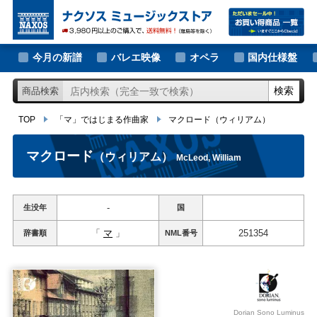
大作曲家の新譜
TOP
「マ」ではじまる作曲家
マクロード
（ウィリアム）
著名作曲家の新譜
今月の新譜
バレエ映像
オペラ
国内仕様盤
マイナー作曲家の新譜
検索
商品検索
月別新譜一覧
TOP
「マ」ではじまる作曲家
マクロード
（ウィリアム）
マクロード
（ウィリアム）
McLeod, William
-
生没年
国
「
マ
」
251354
辞書順
NML
番号
Dorian Sono Luminus