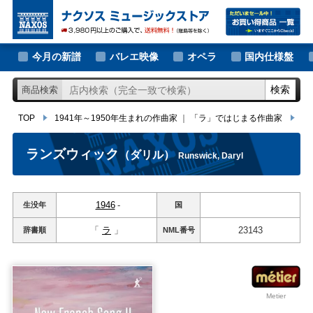
大作曲家の新譜
TOP
1941年～1950年生まれの作曲家
｜
「ラ」ではじまる作曲家
ラン
著名作曲家の新譜
今月の新譜
バレエ映像
オペラ
国内仕様盤
マイナー作曲家の新譜
検索
商品検索
月別新譜一覧
TOP
1941年～1950年生まれの作曲家
｜
「ラ」ではじまる作曲家
ラ
ランズウィック
（ダリル）
Runswick, Daryl
1946
-
生没年
国
「
ラ
」
23143
辞書順
NML
番号
Metier