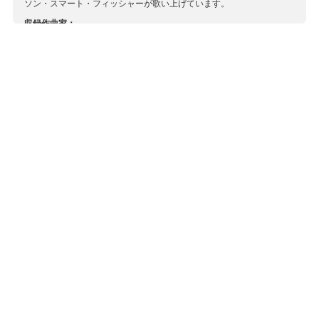
ソン・スマート・フィッシャーが歌い上げています。
収録作曲家：
アンドリュー
グリビン
トンプソン
ニーヴス
ホール
マクドウォール
マルヴィー
ランズウィック
レストランジ
レファニュ
ロジャーズ