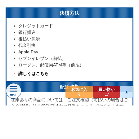
決済方法
クレジットカード
銀行振込
後払い決済
代金引換
Apple Pay
セブンイレブン（前払）
ローソン、郵便局ATM等（前払）
詳しくはこちら
配送時期
お気に入
買い物か
▲
り
ご
MENU
在庫ありの商品については、ご注文確認（前払いの場合はご
入金確認）後３営業日以内の発送をこころがけております。
万が一ご出荷が遅れる場合はメールでご連絡致します。
お取り寄せ商品については、海外からお取り寄せのため発送
まで1～2か月かかる場合もございます。