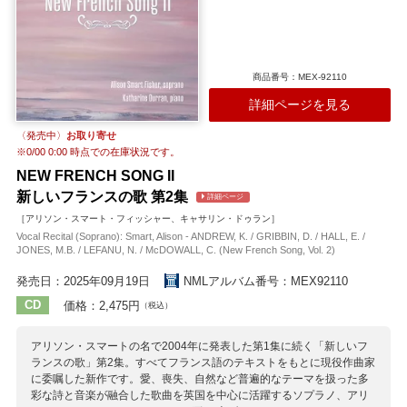
商品番号：MEX-92110
詳細ページを見る
〈発売中〉
お取り寄せ
※
0/00 0:00
時点での在庫状況です。
NEW FRENCH SONG II
新しいフランスの歌 第2集
詳細ページ
［アリソン・スマート・フィッシャー、キャサリン・ドゥラン］
Vocal Recital (Soprano): Smart, Alison - ANDREW, K. / GRIBBIN, D. / HALL, E. /
JONES, M.B. / LEFANU, N. / McDOWALL, C. (New French Song, Vol. 2)
発売日：2025年09月19日
NMLアルバム番号：MEX92110
CD
価格：2,475円
（税込）
アリソン・スマートの名で2004年に発表した第1集に続く「新しいフ
ランスの歌」第2集。すべてフランス語のテキストをもとに現役作曲家
に委嘱した新作です。愛、喪失、自然など普遍的なテーマを扱った多
彩な詩と音楽が融合した歌曲を英国を中心に活躍するソプラノ、アリ