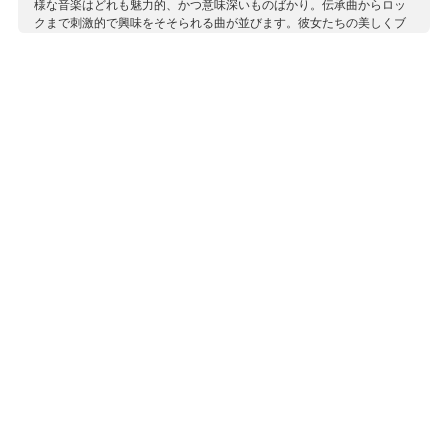
様な音楽はどれも魅力的、かつ意味深いものばかり。伝承曲からロッ
クまで刺激的で興味をそそられる曲が並びます。彼女たちの美しくブ
レンドされた声の響きが楽しめます。
収録作曲家：
アドラー
アロースミス
カッシア
クレメンツ
ケドロフ
ジャゴダ
A.スカルラッティ
ストラドリン
スラッシュ
ダッガン
チャイコフスキー
伝承曲
ブレーマー
ホルスト
マクドナルド
マッケイガン
ラーセン
ラング
ローズ