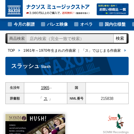
大作曲家の新譜
TOP
1961年～1970年生まれの作曲家
｜
「ス」ではじまる作曲家
スラ
著名作曲家の新譜
今月の新譜
バレエ映像
オペラ
国内仕様盤
マイナー作曲家の新譜
検索
商品検索
月別新譜一覧
TOP
1961年～1970年生まれの作曲家
｜
「ス」ではじまる作曲家
ス
スラッシュ
Slash
1965
-
生没年
国
「
ス
」
215838
辞書順
NML
番号
SOMM Recordings