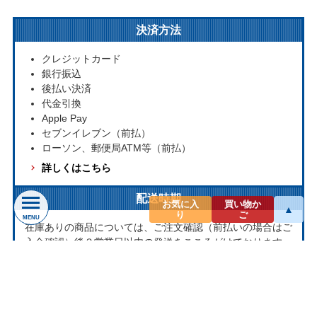
決済方法
クレジットカード
銀行振込
後払い決済
代金引換
Apple Pay
セブンイレブン（前払）
ローソン、郵便局ATM等（前払）
詳しくはこちら
配送時期
お気に入
買い物か
▲
り
ご
MENU
在庫ありの商品については、ご注文確認（前払いの場合はご
入金確認）後３営業日以内の発送をこころがけております。
万が一ご出荷が遅れる場合はメールでご連絡致します。
お取り寄せ商品については、海外からお取り寄せのため発送
まで1～2か月かかる場合もございます。