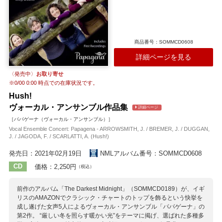
商品番号：SOMMCD0608
詳細ページを見る
〈発売中〉
お取り寄せ
※
0/00 0:00
時点での在庫状況です。
Hush!
ヴォーカル・アンサンブル作品集
詳細ページ
［パパゲーナ（ヴォーカル・アンサンブル）］
Vocal Ensemble Concert: Papagena - ARROWSMITH, J. / BREMER, J. / DUGGAN,
J. / JAGODA, F. / SCARLATTI, A. (Hush!)
発売日：2021年02月19日
NMLアルバム番号：SOMMCD0608
CD
価格：2,250円
（税込）
前作のアルバム「The Darkest Midnight」（SOMMCD0189）が、イギ
リスのAMAZONでクラシック・チャートのトップを飾るという快挙を
成し遂げた女声5人によるヴォーカル・アンサンブル「パパゲーナ」の
第2作。 “厳しい冬を照らす暖かい光”をテーマに掲げ、選ばれた多種多