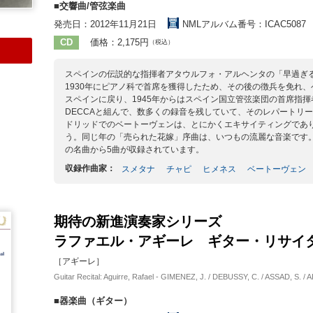
■交響曲/管弦楽曲
発売日：2012年11月21日
NMLアルバム番号：ICAC5087
CD
価格：2,175円
（税込）
スペインの伝説的な指揮者アタウルフォ・アルヘンタの「早過ぎ
1930年にピアノ科で首席を獲得したため、その後の徴兵を免れ
スペインに戻り、1945年からはスペイン国立管弦楽団の首席指揮
DECCAと組んで、数多くの録音を残していて、そのレパートリ
ドリッドでのベートーヴェンは、とにかくエキサイティングであ
う。同じ年の「売られた花嫁」序曲は、いつもの流麗な音楽です
の名曲から5曲が収録されています。
収録作曲家：
スメタナ
チャピ
ヒメネス
ベートーヴェン
期待の新進演奏家シリーズ
ラファエル・アギーレ ギター・リサイ
［アギーレ］
Guitar Recital: Aguirre, Rafael - GIMENEZ, J. / DEBUSSY, C. / ASSAD, S. /
■器楽曲（ギター）