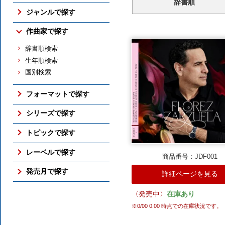
辞書順
売れ筋の新譜
ジャンルで探す
売れ筋のCD
交響曲
作曲家で探す
売れ筋の映像メディア
管弦楽曲
売れ筋の交響曲
辞書順検索
協奏曲
売れ筋のバレエ（映像）
生年順検索
室内楽曲
売れ筋のピアノ
国別検索
ピアノ曲
売れ筋の古楽
古楽
総合（上位300件）
フォーマットで探す
バレエ（映像）
予約ランキング
ボックス・セット
オペラ
シリーズで探す
すべての売れ筋ランキング
SACD
吹奏楽
アメリカン・クラシックス
トピックで探す
DVD / Blu-ray
すべてのジャンル
ナクソス・ヒストリカル
さまざまな全集
レーベルで探す
フォーマットのTOP
期待の新進演奏家
商品番号：JDF001
国内仕様輸入盤
NAXOS
発売月で探す
シリーズのTOP
詳細ページを見る
国内レーベル盤
ORFEO
ここ3ヶ月分
トピックのTOP
BR KLASSIK
〈発売中〉
在庫あり
2026年10月
ALPHA
※
0/00 0:00
時点での在庫状況です。
2026年9月
ARCANA
2026年8月