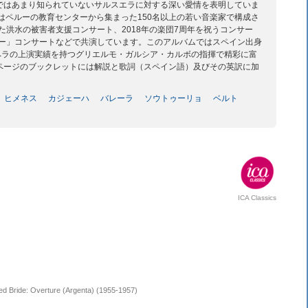
ではあまり知られていないサルスエラに対する深い愛情を表明していま
はペルーの教育センターから集まった150名以上の若い音楽家で構成さ
た洪水の被害者支援コンサート、2018年の楽団7周年を祝うコンサー
ルー」コンサートなどで共演しています。このアルバムではスペイン出身
ペラの上演実績を持つグリエルモ・ガルシア・カルボの指揮で精彩に富
2ページのブックレットには解説と歌詞（スペイン語）及びその英訳に加
ヒメネス
カジェーハ
バレーラ
ソウトゥーリョ
ベルト
ICA Classics
d Bride: Overture (Argenta) (1955-1957)