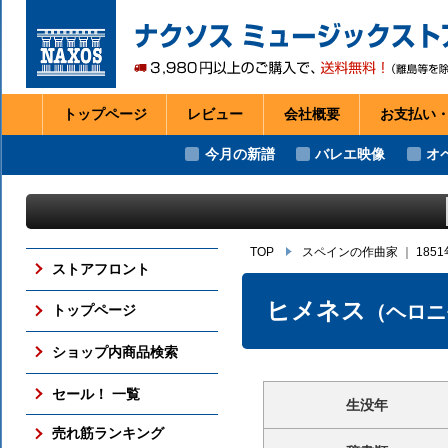
トップページ
レビュー
会社
概要
お支払い
今月の新譜
バレエ映像
オ
TOP
スペインの作曲家
｜
185
ストアフロント
ヒメネス
（ヘロニ
トップページ
ショップ内商品検索
セール！ 一覧
生没年
売れ筋ランキング