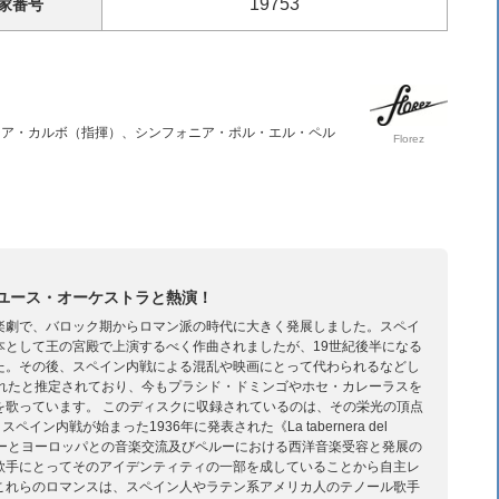
19753
家
番号
シア・カルボ（指揮）、シンフォニア・ポル・エル・ペル
Florez
ユース・オーケストラと熱演！
楽劇で、バロック期からロマン派の時代に大きく発展しました。スペイ
本として王の宮殿で上演するべく作曲されましたが、19世紀後半になる
た。その後、スペイン内戦による混乱や映画にとって代わられるなどし
書かれたと推定されており、今もプラシド・ドミンゴやホセ・カレーラスを
を歌っています。 このディスクに収録されているのは、その栄光の頂点
から、スペイン内戦が始まった1936年に発表された《La tabernera del
ペルーとヨーロッパとの音楽交流及びペルーにおける西洋音楽受容と発展の
歌手にとってそのアイデンティティの一部を成していることから自主レ
これらのロマンスは、スペイン人やラテン系アメリカ人のテノール歌手