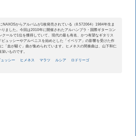
AXOSからアルバムが1枚発売されている（8.572064）1984年生ま
りました。今回は2010年に開催されたアルハンブラ・国際ギターコン
ンクールで1位を獲得していて、現代の最も有名、かつ有望なギタリス
ドビュッシーやアルベニスを始めとした「イベリア」の影響を受けた作
さに「血が騒ぐ」曲が集められています。ヒメネスの間奏曲は、山下和仁
味深いものです。
ビュッシー
ヒメネス
マラツ
ルシア
ロドリーゴ