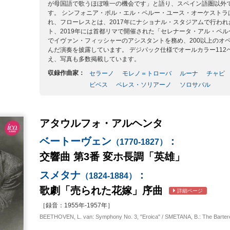
が母国語で歌うほぼ唯一の機会です」と語り、スペイン語圏以外
す。 シンフォニア・ポル・エル・ペルー・ユース・オーケストラ
れ、フローレスとは、2017年にナショナル・スタジアムで行われ
ト、2019年には首都リマで開催された「セレナータ・アル・ペ
でイヴァン・フィッシャーのアシスタントを務め、200以上のオ
んだ演奏を披露しています。 デジパック仕様でオールカラー11
え、写真も多数掲載しています。
収録作曲家：
セラーノ
モレノ＝トローバ
ルーナ
チャピ
ビベス
ペレス・ソリアーノ
ソロサバル
アタウルフォ・アルヘンタ
ベートーヴェン
：
（1770-1827）
交響曲 第3番 変ホ長調「英雄」
スメタナ
：
（1824-1884）
歌劇「売られた花嫁」序曲
詳細ページ
［録音：1955年-1957年］
BEETHOVEN, L. van: Symphony No. 3, "Eroica" / SMETANA, B.: The Bartere