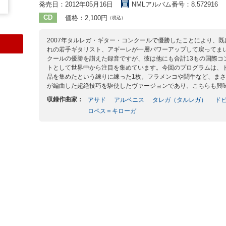
発売日：2012年05月16日
NMLアルバム番号：8.572916
CD
価格：2,100円
（税込）
2007年タルレガ・ギター・コンクールで優勝したことにより、既にN
れの若手ギタリスト、アギーレが一層パワーアップして戻ってまい
クールの優勝を讃えた録音ですが、彼は他にも合計13もの国際コ
トとして世界中から注目を集めています。今回のプログラムは、
品を集めたという練りに練った1枚。フラメンコや闘牛など、ま
が編曲した超絶技巧を駆使したヴァージョンであり、こちらも興
収録作曲家：
アサド
アルベニス
タレガ（タルレガ）
ド
ロペス＝キローガ