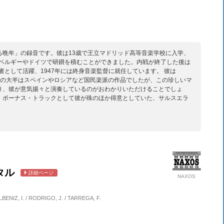
る晩年」の録音です。彼は13歳で王立マドリッド高等音楽学校に入学、
、ベルギーやドイツで研鑚を積むことができました。内戦が終了した後は
者として活躍、1947年には終身音楽監督に就任しています。 彼は
ーの大半はスペインやロシアなど国民楽派の作品でしたが、この珍しいマ
り、彼が意気揚々と演奏しているのがおわかりいただけることでしょ
。ボーナス・トラックとして彼が殊のほか得意としていた、サルスエラ
タル
詳細ページ
NAXOS
 ALBENIZ, I. / RODRIGO, J. / TARREGA, F.