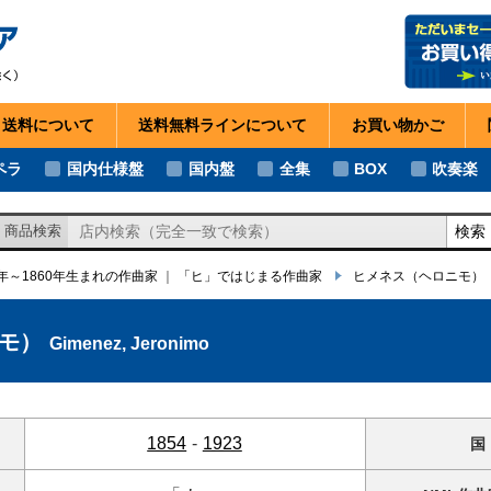
・送料
について
送料無料ライン
について
お買い物
かご
ペラ
国内仕様盤
国内盤
全集
BOX
吹奏楽
検索
商品検索
1年～1860年生まれの作曲家
｜
「ヒ」ではじまる作曲家
ヒメネス
（ヘロニモ）
モ）
Gimenez, Jeronimo
1854
-
1923
国