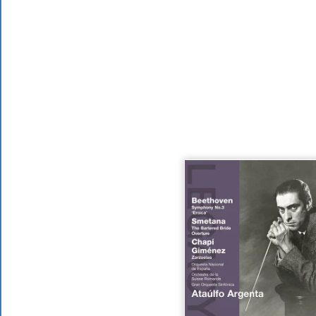
CPO
2026年7月
すべてのレーベル
NAXOSの新譜
交響曲の新譜
ピアノの新譜
DVD/Blu-rayの新譜
大作曲家の新譜
著名作曲家の新譜
マイナー作曲家の新譜
月別新譜一覧