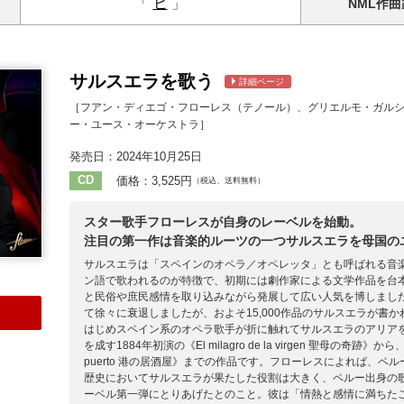
「
ヒ
」
NML
作曲
サルスエラを歌う
詳細ページ
［フアン・ディエゴ・フローレス（テノール）、グリエルモ・ガル
ー・ユース・オーケストラ］
発売日：2024年10月25日
CD
価格：3,525円
（税込、送料無料）
スター歌手フローレスが自身のレーベルを始動。
注目の第一作は音楽的ルーツの一つサルスエラを母国の
サルスエラは「スペインのオペラ／オペレッタ」とも呼ばれる音
ン語で歌われるのが特徴で、初期には劇作家による文学作品を台
と民俗や庶民感情を取り込みながら発展して広い人気を博しまし
て徐々に衰退しましたが、およそ15,000作品のサルスエラが
はじめスペイン系のオペラ歌手が折に触れてサルスエラのアリア
を成す1884年初演の《El milagro de la virgen 聖母の奇跡》
puerto 港の居酒屋》までの作品です。フローレスによれば、
歴史においてサルスエラが果たした役割は大きく、ペルー出身の
ーベル第一弾にとりあげたとのこと。彼は「情熱と感情に満ちた