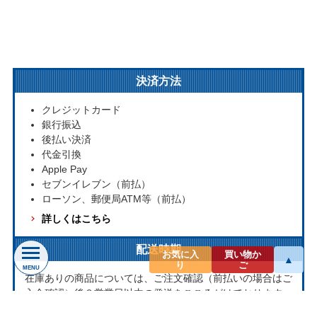
決済方法
クレジットカード
銀行振込
後払い決済
代金引換
Apple Pay
セブンイレブン（前払）
ローソン、郵便局ATM等（前払）
詳しくはこちら
配送時期
お気に入
買い物か
▲
り
ご
MENU
在庫ありの商品については、ご注文確認（前払いの場合はご
入金確認）後３営業日以内の発送をこころがけております。
万が一ご出荷が遅れる場合はメールでご連絡致します。