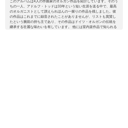
このアルバムは4人の作曲家のオルガン作品を紹介しています。そのう
ちの一人、アドルフ・トッドは33年という短い生涯を送る中で、最高
のオルガニストとして讃えられほんの一握りの作品を残しました。彼
の作品はこれまでに録音されたことがありませんが、リストも賞賛し
たという腕前の持ち主であり、その作品はドイツ・オルガンの伝統を
継承する壮麗な味わいを有しています。 他には室内楽作品で知られる
トゥイレ、フルート曲で知られるライネッケ、モーツァルトとフンメ
ルの伝統を継ぐリッターの3人の作品を聴くことができます。
収録作曲家：
テュイレ
トッド
ライネッケ
リッター