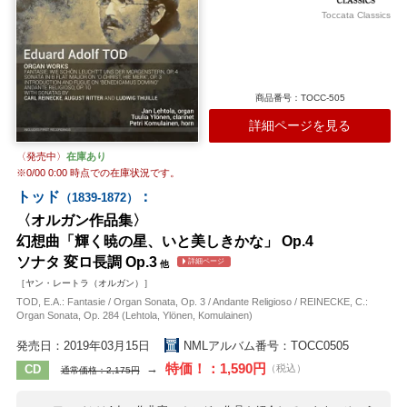
Toccata Classics
商品番号：TOCC-505
詳細ページを見る
〈発売中〉
在庫あり
※
0/00 0:00
時点での在庫状況です。
トッド
：
（1839-1872）
〈オルガン作品集〉
幻想曲「輝く暁の星、いと美しきかな」 Op.4
ソナタ 変ロ長調 Op.3
詳細ページ
他
［ヤン・レートラ（オルガン）］
TOD, E.A.: Fantasie / Organ Sonata, Op. 3 / Andante Religioso / REINECKE, C.:
Organ Sonata, Op. 284 (Lehtola, Ylönen, Komulainen)
発売日：2019年03月15日
NMLアルバム番号：TOCC0505
特価！：1,590円
→
CD
（税込）
通常価格：2,175円