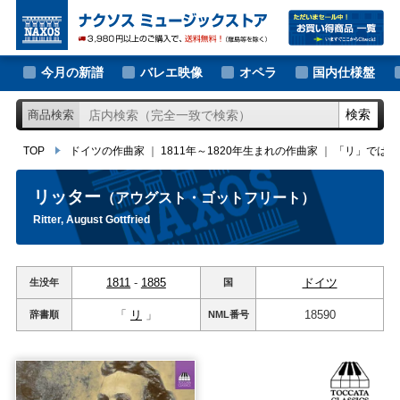
大作曲家の新譜
TOP
ドイツの作曲家
｜
1811年～1820年生まれの作曲家
｜
「リ」ではじま
著名作曲家の新譜
今月の新譜
バレエ映像
オペラ
国内仕様盤
マイナー作曲家の新譜
検索
商品検索
月別新譜一覧
TOP
ドイツの作曲家
｜
1811年～1820年生まれの作曲家
｜
「リ」ではじ
リッター
（アウグスト・ゴットフリート）
Ritter, August Gottfried
1811
-
1885
ドイツ
生没年
国
「
リ
」
18590
辞書順
NML
番号