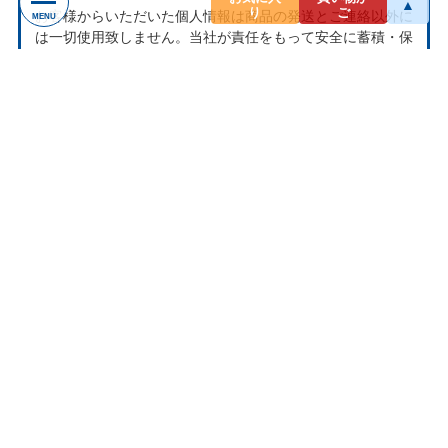
▲
り
ご
お客様からいただいた個人情報は商品の発送とご連絡以外に
MENU
は一切使用致しません。当社が責任をもって安全に蓄積・保
管し、第三者に譲渡・提供することはございません。
お問い合わせ
ナクソス ミュージックストアは株式会社ナクソス・ジャパ
ン株式会社が運営しております。
商品等のお問合わせ等ございましたら、各商品ページにある
お問合わせボタン、またはメールにてお問い合わせくださ
い。
rakuten@naxos.jp
MAIL
お問い合わせは
メールにてお願いします。
営業時間
平日10:00-18:00
※土・日・祝日はお休みをいただきます。
ショップレビュー