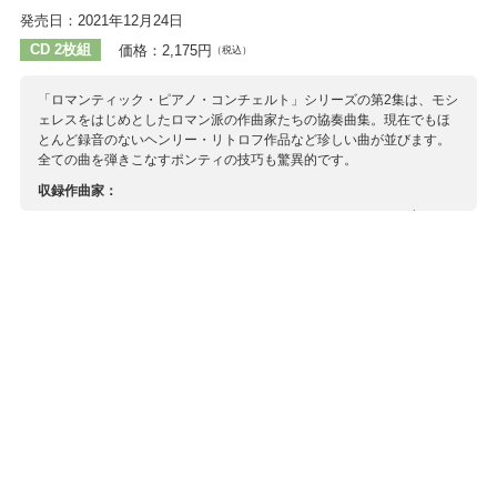
発売日：2021年12月24日
CD 2枚組
価格：2,175円
（税込）
「ロマンティック・ピアノ・コンチェルト」シリーズの第2集は、モシ
ェレスをはじめとしたロマン派の作曲家たちの協奏曲集。現在でもほ
とんど録音のないヘンリー・リトロフ作品など珍しい曲が並びます。
全ての曲を弾きこなすポンティの技巧も驚異的です。
収録作曲家：
モシェレス
ヒラー
リトロフ
ライネッケ
メンデルスゾーン
ラインベルガー