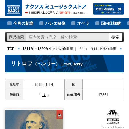
大作曲家の新譜
TOP
1811年～1820年生まれの作曲家
｜
「リ」ではじまる作曲家
リト
著名作曲家の新譜
今月の新譜
バレエ映像
オペラ
国内仕様盤
マイナー作曲家の新譜
検索
商品検索
月別新譜一覧
TOP
1811年～1820年生まれの作曲家
｜
「リ」ではじまる作曲家
リ
リトロフ
（ヘンリー）
Litolff, Henry
1818
-
1891
生没年
国
「
リ
」
17851
辞書順
NML
番号
Toccata Classics