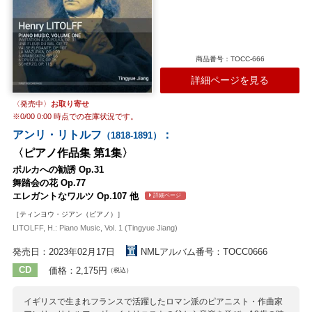
商品番号：TOCC-666
詳細ページを見る
〈発売中〉
お取り寄せ
※
0/00 0:00
時点での在庫状況です。
アンリ・リトルフ
：
（1818-1891）
〈ピアノ作品集 第1集〉
ポルカへの勧誘 Op.31
舞踏会の花 Op.77
エレガントなワルツ Op.107 他
詳細ページ
［ティンヨウ・ジアン（ピアノ）］
LITOLFF, H.: Piano Music, Vol. 1 (Tingyue Jiang)
発売日：2023年02月17日
NMLアルバム番号：TOCC0666
CD
価格：2,175円
（税込）
イギリスで生まれフランスで活躍したロマン派のピアニスト・作曲家