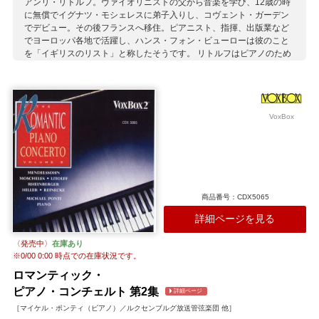
アンリ・リトルフ。ヴァイオリニストの父から音楽を学び、12歳の時
に無償でイグナツ・モシェレスに弟子入りし、コヴェント・ガーデン
でデビュー。その後フランスへ移住。ピアニスト、指揮、出版業など
でヨーロッパ各地で活躍し、ハンス・フォン・ビューローは彼のこと
を「イギリスのリスト」と称したそうです。 リトルフはピアノのため
の作品を数多く遺しましたが、現在では一部を除きほとんど演奏され
ることはありません。このシリーズでは、リトルフのヴィルトゥオー
ゾ的なサロン風の小品が存分に楽しめます。第1集にはアラベスクやポ
ルカ、マズルカ、ワルツなどの性格的な舞曲を収録。 演奏はチベット
出身のティンヨウ・ジアンが担当。中国とアメリカを中心に活躍する
VoxBox
期待の新人です。
収録作曲家：
リトロフ
商品番号：CDX5065
詳細ページを見る
〈発売中〉
在庫あり
※
0/00 0:00
時点での在庫状況です。
ロマンティック・
ピアノ・コンチェルト 第2集
詳細ページ
［マイケル・ポンティ（ピアノ）／ルクセンブルグ放送管弦楽団 他］