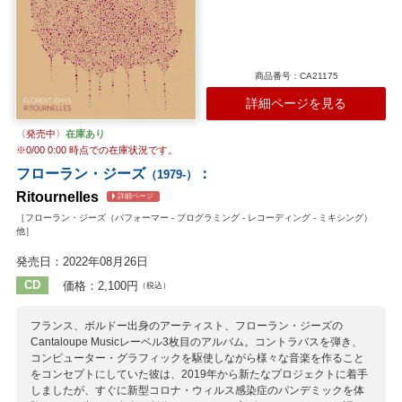
商品番号：CA21175
詳細ページを見る
〈発売中〉
在庫あり
※
0/00 0:00
時点での在庫状況です。
フローラン・ジーズ
：
（1979-）
Ritournelles
詳細ページ
［フローラン・ジーズ（パフォーマー - プログラミング - レコーディング - ミキシング）
他］
発売日：2022年08月26日
CD
価格：2,100円
（税込）
フランス、ボルドー出身のアーティスト、フローラン・ジーズの
Cantaloupe Musicレーベル3枚目のアルバム。コントラバスを弾き、
コンピューター・グラフィックを駆使しながら様々な音楽を作ること
をコンセプトにしていた彼は、2019年から新たなプロジェクトに着手
しましたが、すぐに新型コロナ・ウィルス感染症のパンデミックを体