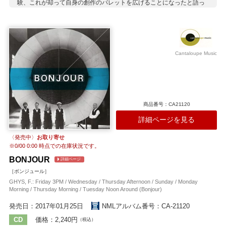
験、これが却って自身の創作のパレットを広げることになったと語っ
ています。 ヴィジュアルから創作を広げた前作
「Television（CA21104）」とは異なり、今回のアルバムは純粋に音
からの探求で、自身のコントラバスの音を分析し、サンプラーを作
成。マイクや収録部屋などについても研究した上で、複雑なテクスチ
ャーによる響きを作り上げています。
Cantaloupe Music
収録作曲家：
ジーズ
商品番号：CA21120
詳細ページを見る
〈発売中〉
お取り寄せ
※
0/00 0:00
時点での在庫状況です。
BONJOUR
詳細ページ
［ボンジュール］
GHYS, F.: Friday 3PM / Wednesday / Thursday Afternoon / Sunday / Monday
Morning / Thursday Morning / Tuesday Noon Around (Bonjour)
発売日：2017年01月25日
NMLアルバム番号：CA-21120
CD
価格：2,240円
（税込）