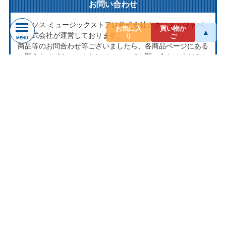
お問い合わせ
ナクソス ミュージックストアは株式会社ナクソス・ジャパ
お気に入
買い物か
▲
ン株式会社が運営しております。
り
ご
MENU
商品等のお問合わせ等ございましたら、各商品ページにある
お問合わせボタン、またはメールにてお問い合わせくださ
い。
rakuten@naxos.jp
MAIL
お問い合わせは
メールにてお願いします。
営業時間
平日10:00-18:00
※土・日・祝日はお休みをいただきます。
ショップレビュー