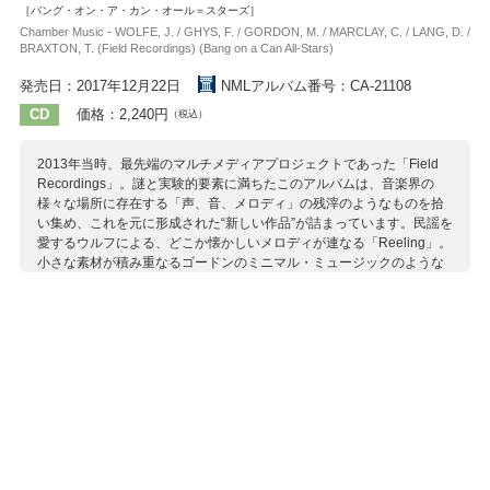
［バング・オン・ア・カン・オール＝スターズ］
Chamber Music - WOLFE, J. / GHYS, F. / GORDON, M. / MARCLAY, C. / LANG, D. /
BRAXTON, T. (Field Recordings) (Bang on a Can All-Stars)
発売日：2017年12月22日
NMLアルバム番号：CA-21108
CD
価格：2,240円
（税込）
2013年当時、最先端のマルチメディアプロジェクトであった「Field
Recordings」。謎と実験的要素に満ちたこのアルバムは、音楽界の
様々な場所に存在する「声、音、メロディ」の残滓のようなものを拾
い集め、これを元に形成された“新しい作品”が詰まっています。民謡を
愛するウルフによる、どこか懐かしいメロディが連なる「Reeling」。
小さな素材が積み重なるゴードンのミニマル・ミュージックのような
「Gene Takes a Drink」。このアルバムは、すでに古くなってしまっ
た音楽を再利用することで過去と未来の橋渡しを担っています。
収録作曲家：
ウルフ
カリックス
クライン
ゴードン
ジーズ
デスナー
ブラクストン
マークレー
ライヒ
ラング
レイノルズ
ヨハンソン