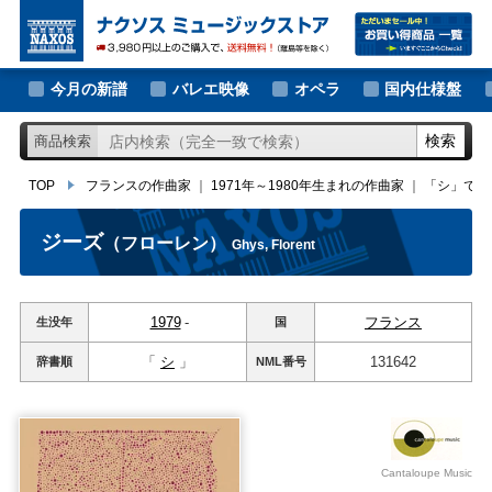
大作曲家の新譜
TOP
フランスの作曲家
｜
1971年～1980年生まれの作曲家
｜
「シ」ではじ
著名作曲家の新譜
今月の新譜
バレエ映像
オペラ
国内仕様盤
マイナー作曲家の新譜
検索
商品検索
月別新譜一覧
TOP
フランスの作曲家
｜
1971年～1980年生まれの作曲家
｜
「シ」では
ジーズ
（フローレン）
Ghys, Florent
1979
-
フランス
生没年
国
「
シ
」
131642
辞書順
NML
番号
Cantaloupe Music