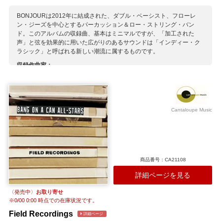
BONJOURは2012年に結成された、ダブル・ベーシスト、フローレ
ン・ジーズを中心とするパーカッション＆ロー・ストリング・バン
ド。このアルバムの収録曲、基本はミニマルですが、「加工された
声」と弦を効果的に用いた広がりのあるサウンドは「インディー・ク
ラシック」と呼ばれる新しい潮流に属するものです。
収録作曲家：
ジーズ
Cantaloupe Music
商品番号：CA21108
詳細ページを見る
〈発売中〉
お取り寄せ
※
0/00 0:00
時点での在庫状況です。
Field Recordings
詳細ページ