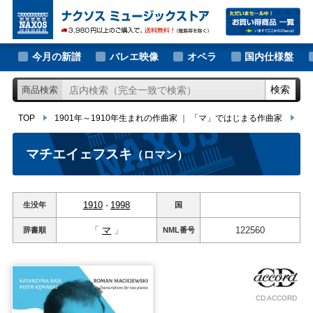
大作曲家の新譜
TOP
1901年～1910年生まれの作曲家
｜
「マ」ではじまる作曲家
マチ
著名作曲家の新譜
今月の新譜
バレエ映像
オペラ
国内仕様盤
マイナー作曲家の新譜
検索
商品検索
月別新譜一覧
TOP
1901年～1910年生まれの作曲家
｜
「マ」ではじまる作曲家
マ
マチエイェフスキ
（ロマン）
1910
-
1998
生没年
国
「
マ
」
122560
辞書順
NML
番号
CD ACCORD