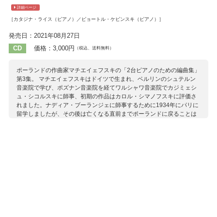
詳細ページ
［カタジナ・ライス（ピアノ）／ピョートル・ケピンスキ（ピアノ）］
発売日：2021年08月27日
CD
価格：3,000円
（税込、送料無料）
ポーランドの作曲家マチエイェフスキの「2台ピアノのための編曲集」
第3集。 マチエイェフスキはドイツで生まれ、ベルリンのシュテルン
音楽院で学び、ポズナン音楽院を経てワルシャワ音楽院でカジミェシ
ュ・シコルスキに師事、初期の作品はカロル・シマノフスキに評価さ
れました。ナディア・ブーランジェに師事するために1934年にパリに
留学しましたが、その後は亡くなる直前までポーランドに戻ることは
なく、イギリスやスウェーデンでピアニスト、作曲家として活躍しま
した。 そんなマチエイェフスキの生涯の物語はポーランド国内で2回
も映像化されるなど、近年その人気が高まりを見せています。とりわ
け完成までに10年以上の年月を要した「死者のためのミサ曲」
（1959）は1960年に初演されて高い評価を受けました。彼の「2台ピ
アノのための編曲」はライフワークの一つで、自身のコンサートで演
奏されただけではなく、ユニークなピアノのレパートリーとして多く
のピアニストたちにも愛奏されました。近年、作品の人気が再燃の兆
しを見せています。 第3集にはバッハやチャイコフスキーらの作品に
加え、フランクの難曲「交響的大曲」の編曲も含まれています。
収録作曲家：