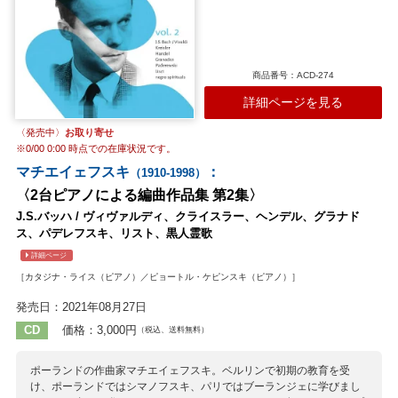
商品番号：ACD-274
詳細ページを見る
〈発売中〉
お取り寄せ
※
0/00 0:00
時点での在庫状況です。
マチエイェフスキ
：
（1910-1998）
〈2台ピアノによる編曲作品集 第2集〉
J.S.バッハ / ヴィヴァルディ、クライスラー、ヘンデル、グラナド
ス、パデレフスキ、リスト、黒人霊歌
詳細ページ
［カタジナ・ライス（ピアノ）／ピョートル・ケピンスキ（ピアノ）］
発売日：2021年08月27日
CD
価格：3,000円
（税込、送料無料）
ポーランドの作曲家マチエイェフスキ。ベルリンで初期の教育を受
け、ポーランドではシマノフスキ、パリではブーランジェに学びまし