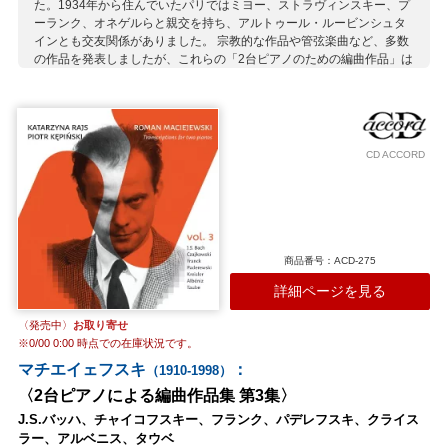
た。1934年から住んでいたパリではミヨー、ストラヴィンスキー、プ
ーランク、オネゲルらと親交を持ち、アルトゥール・ルービンシュタ
インとも交友関係がありました。 宗教的な作品や管弦楽曲など、多数
の作品を発表しましたが、これらの「2台ピアノのための編曲作品」は
恐らくスウェーデンに滞在していた1940年代に書かれたと推測されま
す。ここではパロックの名作と、後期ロマン派の作品、そして彼が愛
した黒人霊歌の数々が、マチエイェフスキの感性のフィルターを通し
て再構築されています。 第1集と同じく、カタジナ・ライスとピョー
トル・ケピンスキのピアノ・デュオが忘れられた響きを現代に蘇らせ
CD ACCORD
ています。
収録作曲家：
マチエイェフスキ
J.S.バッハ
クライスラー
ヘンデル
デット
グラナドス
パデレフスキ
リスト
商品番号：ACD-275
詳細ページを見る
〈発売中〉
お取り寄せ
※
0/00 0:00
時点での在庫状況です。
マチエイェフスキ
：
（1910-1998）
〈2台ピアノによる編曲作品集 第3集〉
J.S.バッハ、チャイコフスキー、フランク、パデレフスキ、クライス
ラー、アルベニス、タウベ