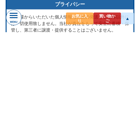
プライバシー
お気に入
買い物か
お客様からいただいた個人情報は商品の発送とご連絡以外に
▲
り
ご
MENU
は一切使用致しません。当社が責任をもって安全に蓄積・保
管し、第三者に譲渡・提供することはございません。
お問い合わせ
ナクソス ミュージックストアは株式会社ナクソス・ジャパ
ン株式会社が運営しております。
商品等のお問合わせ等ございましたら、各商品ページにある
お問合わせボタン、またはメールにてお問い合わせくださ
い。
rakuten@naxos.jp
MAIL
お問い合わせは
メールにてお願いします。
営業時間
平日10:00-18:00
※土・日・祝日はお休みをいただきます。
ショップレビュー