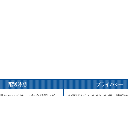
配送時期
プライバシー
品については、ご注文確認（前
お客様からいただいた個人情報は
ご入金確認）後３営業日以内の
とご連絡以外には一切使用致しま
がけております。万が一ご出荷
が責任をもって安全に蓄積・保管
はメールでご連絡致します。
に譲渡・提供することはございま
品については、海外からお取り
送まで1～2か月かかる場合もご