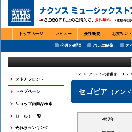
トップページ
レビュー
会社
概要
お支払い
今月の新譜
バレエ映像
オ
TOP
スペインの作曲家
｜
189
ストアフロント
セゴビア
（アンド
トップページ
ショップ内商品検索
セール！ 一覧
生没年
売れ筋ランキング