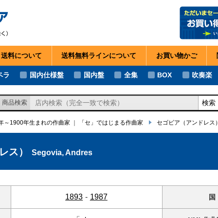
・送料
について
送料無料ライン
について
お買い物
かご
ペラ
国内仕様盤
国内盤
全集
BOX
吹奏楽
検索
商品検索
1年～1900年生まれの作曲家
｜
「セ」ではじまる作曲家
セゴビア
（アンドレス
レス）
Segovia, Andres
1893
-
1987
国