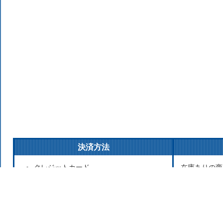
決済方法
クレジットカード
在庫ありの商
銀行振込
払いの場合は
後払い決済
発送をこころ
代金引換
が遅れる場合
Apple Pay
お取り寄せ商
セブンイレブン（前払）
寄せのため発