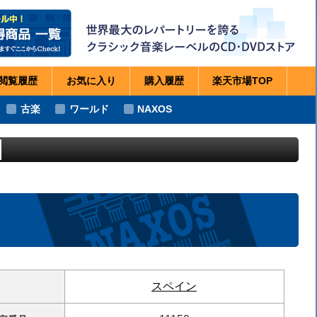
閲覧
履歴
お気に
入り
購入
履歴
楽天市場
TOP
古楽
ワールド
NAXOS
）
スペイン