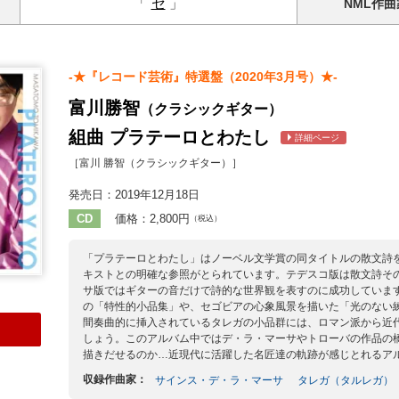
「
セ
」
NML
作曲
-★『レコード芸術』特選盤（2020年3月号）★-
富川勝智
（クラシックギター）
組曲 プラテーロとわたし
詳細ページ
［富川 勝智（クラシックギター）］
発売日：2019年12月18日
CD
価格：2,800円
（税込）
「プラテーロとわたし」はノーベル文学賞の同タイトルの散文詩
キストとの明確な参照がとられています。テデスコ版は散文詩そ
サ版ではギターの音だけで詩的な世界観を表すのに成功していま
の「特性的小品集」や、セゴビアの心象風景を描いた「光のない
間奏曲的に挿入されているタレガの小品群には、ロマン派から近
しょう。このアルバム中ではデ・ラ・マーサやトローバの作品の
描きだせるのか…近現代に活躍した名匠達の軌跡が感じとれるア
収録作曲家：
サインス・デ・ラ・マーサ
タレガ（タルレガ）