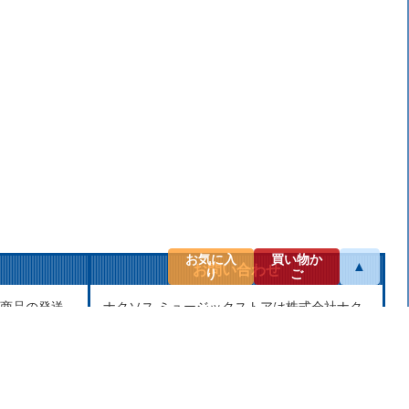
お気に入
買い物か
▲
お問い合わせ
り
ご
商品の発送
ナクソス ミュージックストアは株式会社ナク
せん。当社
ソス・ジャパン株式会社が運営しておりま
し、第三者
す。
せん。
商品等のお問合わせ等ございましたら、各商
品ページにあるお問合わせボタン、またはメ
ールにてお問い合わせください。