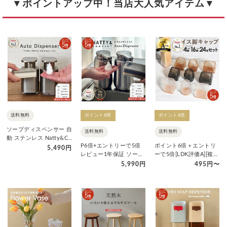
▼ポイントアップ中！当店大人気アイテム▼
送料無料
ポイント6倍
ポイント6倍
ソープディスペンサー 自
送料無料
送料無料
動 ステンレス Natty&Co
P6倍+エントリーで5倍
ポイント6倍＋エントリ
公式 泡タイプ 液…
5,490円
レビュー1年保証 ソープ
ーで5倍[LDK評価A][複数
ディスペンサー 自動 ス
点10%引coupon]…
5,990円
495円〜
テ…