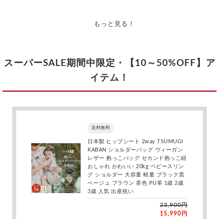
もっと見る！
スーパーSALE期間中限定・【10～50%OFF】ア
イテム！
送料無料
日本製 ヒップシート 2way TSUMUGI
KABAN ショルダーバッグ ヴィーガン
レザー 抱っこバッグ セカンド抱っこ紐
おしゃれ かわいい 20kg ベビースリン
グ ショルダー 大容量 軽量 ブラック黒
ベージュ ブラウン 茶色 PU革 1歳 2歳
3歳 人気 出産祝い
23,900円
15,990円