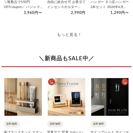
＼複数点で550円
自由に組合せ可 お香立て
ハンガー タコ足ハンガー
OFFcoupon／ パジャマ
インセンスホルダー
2本セット 2024年6月発
長袖 綿100% ダブルガ…
[Natty＆Co.公式] ガ…
売 Natty&Co公…
3,960円〜
2,990円
1,290円〜
もっと見る！
＼新商品もSALE中／
送料無料
送料無料
送料無料
歯ブラシスタンド ステン
写真立て 写真 かわいい
サインプレート サインマ