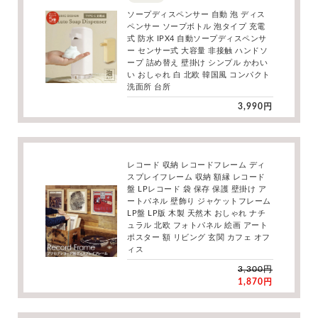
ソープディスペンサー 自動 泡 ディス
ペンサー ソープボトル 泡タイプ 充電
式 防水 IPX4 自動ソープディスペンサ
ー センサー式 大容量 非接触 ハンドソ
ープ 詰め替え 壁掛け シンプル かわい
い おしゃれ 白 北欧 韓国風 コンパクト
洗面所 台所
3,990円
レコード 収納 レコードフレーム ディ
スプレイフレーム 収納 額縁 レコード
盤 LPレコード 袋 保存 保護 壁掛け ア
ートパネル 壁飾り ジャケットフレーム
LP盤 LP版 木製 天然木 おしゃれ ナチ
ュラル 北欧 フォトパネル 絵画 アート
ポスター 額 リビング 玄関 カフェ オフ
ィス
3,300円
1,870円