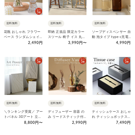
送料無料
送料無料
送料無料
花瓶 おしゃれ フラワー
即納 正規品 限定カラー
ソープディスペンサー 自
ベース ランダムシェイプ
スツール 椅子 イス 丸椅
動 泡タイプ type-c充電
デザイン オーロラ ガラ
子 丸イス チェア 腰掛…
式 オートソープディス…
2,490円
3,990円〜
4,990円
ス…
送料無料
送料無料
送料無料
＼ランキング受賞／ アー
ディフューザー 容器 の
ティッシュケース おしゃ
トパネル 3Dアート 立体
み リードスティック付き
れ ティッシュボックス
絵画 アートポスター ウ
入れ替え容器 ディフュー
かわいい ティッシュカバ
8,800円〜
2,990円
7,490円
ォ…
ザ…
ー …