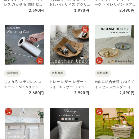
レス 浮かせる 防錆 壁掛
おしゃれ サイズ アクリ
ーク トイレサイン ドア
け 吊り掛け 歯ブラシ立
ル フォトフレーム ハガ
プレート ピクトサイン
2,590円
1,990円
2,490円
て…
キ…
ピク…
送料無料
送料無料
送料無料
じょうろ ステンレス ス
トレー レザー レザート
自由に組合せ可 お香立て
チール 1.5l 1.5リットル
レイ PUレザー フェイク
インセンスホルダー イン
錆びない おしゃれ…
レザー 正方形 小物入れ
センストレー ガラス プ
2,680円
2,990円
2,490円
…
レ…