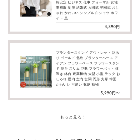
態安定 ビジネス 仕事 フォーマル 女性
事務服 制服 結婚式 入園式 卒園式 おし
ゃれ かわいい シンプル 白シャツ ホワ
イト 黒
4,390円
プランタースタンド アウトレット 訳あ
り ゴールド 北欧 プランターベース ア
イアン フラワーベース フラワースタン
ド 花台 スリム 花瓶 フラワーポット 鉢
置き 鉢台 観葉植物 大型 小型 ラック お
しゃれ 屋内 室内 玄関 円形 丸形 韓国
かわいい 可愛い 収納 植物
5,990円〜
もっと見る！