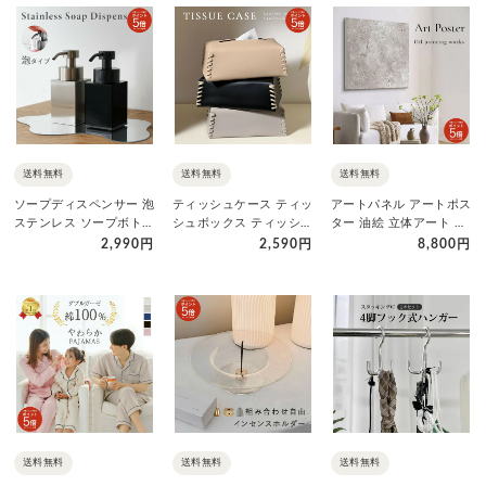
送料無料
送料無料
送料無料
ソープディスペンサー 泡
ティッシュケース ティッ
アートパネル アートポス
ステンレス ソープボトル
シュボックス ティッシュ
ター 油絵 立体アート ハ
陶器 ハンドソープ 泡ボ…
カバー ティッシュ入れ
ンドメイド 立体画 絵画
2,990円
2,590円
8,800円
PU…
…
送料無料
送料無料
送料無料