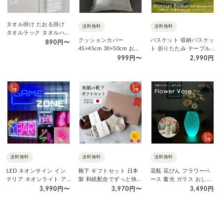
タオル掛け たおる掛け
送料無料
送料無料
タオルラック タオルハン
クッションカバー
バスケット 収納バスケッ
ガー キッチン 洗面所 ス
890円〜
45×45cm 30×50cm おし
ト 折りたたみ テーブル
テ…
ゃれ シャイニー 高級…
付き ふた付き 大容量
999円〜
2,990円
ポ…
送料無料
送料無料
送料無料
LED ネオンサイン イン
靴下 ギフトセット 日本
花瓶 花びん フラワーベ
テリア ネオンライト ア
製 和紙配合でずっと快適
ース 蓄光 ガラス おしゃ
ートパネル ネオン管
誕生日 ソックス 高級
れ かわいい 夜光 生花 …
3,990円〜
3,970円〜
3,490円
US…
レ…