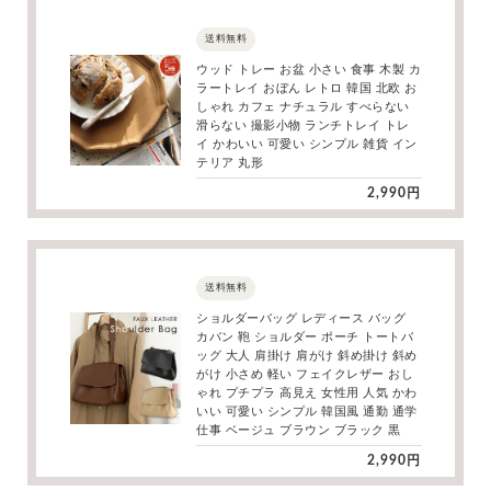
送料無料
ウッド トレー お盆 小さい 食事 木製 カ
ラートレイ おぼん レトロ 韓国 北欧 お
しゃれ カフェ ナチュラル すべらない
滑らない 撮影小物 ランチトレイ トレ
イ かわいい 可愛い シンプル 雑貨 イン
テリア 丸形
2,990円
送料無料
ショルダーバッグ レディース バッグ
カバン 鞄 ショルダー ポーチ トートバ
ッグ 大人 肩掛け 肩がけ 斜め掛け 斜め
がけ 小さめ 軽い フェイクレザー おし
ゃれ プチプラ 高見え 女性用 人気 かわ
いい 可愛い シンプル 韓国風 通勤 通学
仕事 ベージュ ブラウン ブラック 黒
2,990円