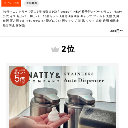
ポイント6倍
送料無料
P6倍＋エントリーで更に5倍[複数点10%引coupon] NEW 椅子脚カバー シリコン Natty
公式 イス 足カバー 脚カバー 16個セット 4脚分 4個 8個 キャップ フェルト 丸型 丸脚
角脚 正方形 おしゃれ かわいい 脱げにくい 脚キャップ 茶 黒 クリア 北欧 透明 傷防止
騒音防止 床保護
385円〜
2 位