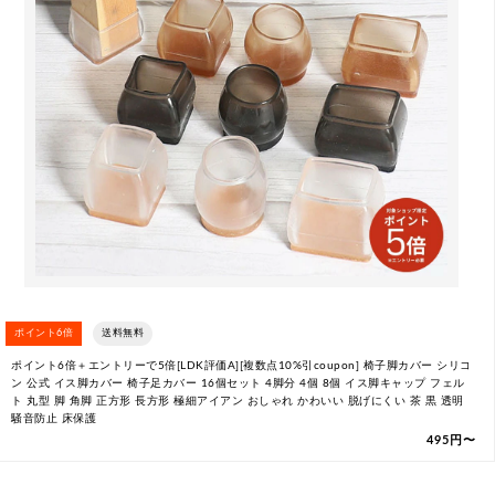
ポイント6倍
送料無料
ポイント6倍＋エントリーで5倍[LDK評価A][複数点10%引coupon] 椅子脚カバー シリコ
ン 公式 イス脚カバー 椅子足カバー 16個セット 4脚分 4個 8個 イス脚キャップ フェル
ト 丸型 脚 角脚 正方形 長方形 極細アイアン おしゃれ かわいい 脱げにくい 茶 黒 透明
騒音防止 床保護
495円〜