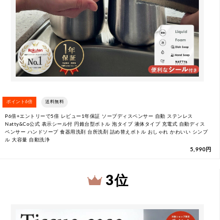
ポイント6倍
送料無料
P6倍+エントリーで5倍 レビュー1年保証 ソープディスペンサー 自動 ステンレス
Natty&Co公式 表示シール付 円錐台型ボトル 泡タイプ 液体タイプ 充電式 自動ディス
ペンサー ハンドソープ 食器用洗剤 台所洗剤 詰め替えボトル おしゃれ かわいい シンプ
ル 大容量 自動洗浄
5,990円
3 位