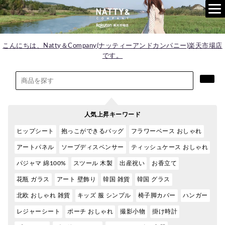
こんにちは、Natty＆Company(ナッティーアンドカンパニー)楽天市場店
です。
人気上昇キーワード
ヒップシート
抱っこができるバッグ
フラワーベース おしゃれ
アートパネル
ソープディスペンサー
ティッシュケース おしゃれ
パジャマ 綿100%
スツール 木製
出産祝い
お香立て
花瓶 ガラス
アート 壁飾り
韓国 雑貨
韓国 グラス
北欧 おしゃれ 雑貨
キッズ 服 シンプル
椅子脚カバー
ハンガー
レジャーシート
ポーチ おしゃれ
撮影小物
掛け時計