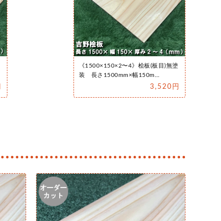
《1500×150×2〜4》桧板(板目)無塗
装 長さ1500mm×幅150m…
円
3,520円