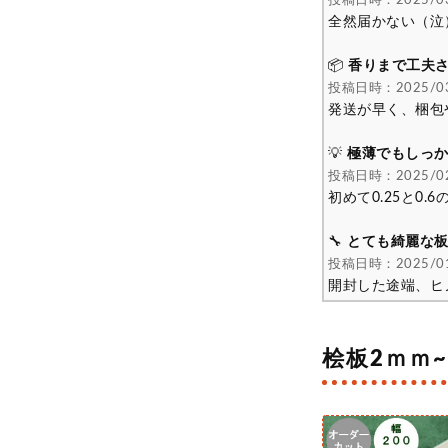
投稿日時：2025/03
全然届かない（泣
📦
香りまで工夫
投稿日時：2025/03
発送が早く、梱包
💡
極薄でもしっ
投稿日時：2025/02
初めて0.25と
🔧
とても綺麗な
投稿日時：2025/01
開封した途端、ヒ
桧板2ｍｍ~