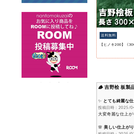
送料無料
【ヒノキ200】《300
🪵 吉野桧 板
✨
とても綺麗な仕
投稿日時：2025/04
大変奇麗な仕上が
🌸
美しい仕上が