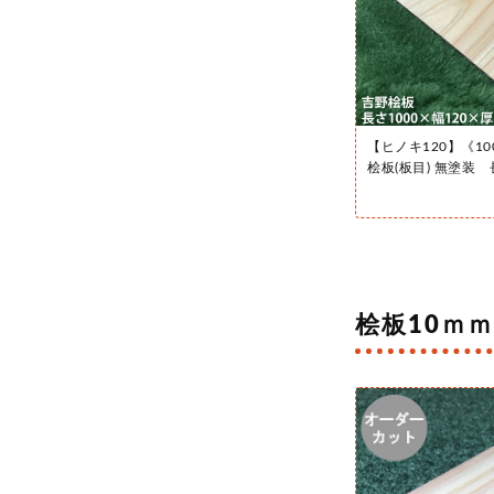
【ヒノキ120】《100
桧板(板目) 無塗装 
桧板10ｍｍ