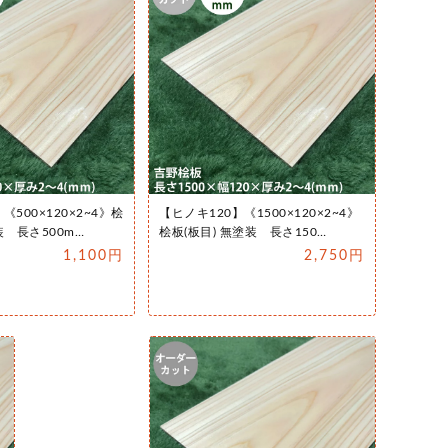
《500×120×2~4》桧
【ヒノキ120】《1500×120×2~4》
装 長さ500m…
桧板(板目) 無塗装 長さ150…
1,100円
2,750円