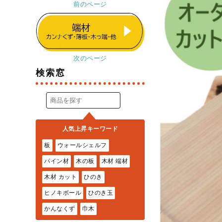
前のページ
次のページ
検索窓
人気上昇キーワード
板
ウォールシェルフ
パイン材
木の板
木材 端材
木材 カット
ひのき
ヒノキボール
ひのき玉
かんなくず
巾木