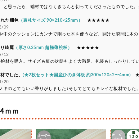
/28
）と思ったら、端材ではなくきちんと切ってくださったものでした。
された梱包
（表札サイズ 90×210×25mm）
★★★★★
/09
や中のクッションにカンナで削った木を使うなど、開けた瞬間に木の
かり綺麗
（厚さ0.25mm 超極薄桧板）
★★★★★
/12
0.6の桧材を購入。サイズも板の状態もよく大満足。包装もしっかりして
板材でした。
(★2枚セット★国産ひのき薄板 約300×120×2〜4mm)
★
/20
ノキのとてもいい香りがしました♪そしてとてもキレイな板材でした
4ｍｍ