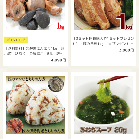
【3セット同時購入で1セットプレゼン
ポイント10倍
ト】 豚の角煮1kg ※プレゼントは
【送料無料】発酵黒にんにく1kg 超
同…
3,000円
小粒 訳あり ご家庭用 B品 訳あ
り品 大容量
4,999円