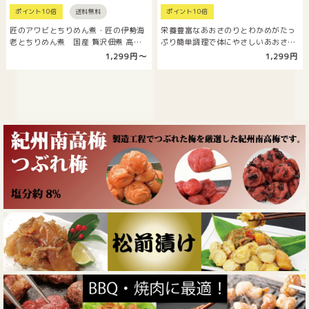
ポイント10倍
送料無料
ポイント10倍
匠のアワビとちりめん煮・匠の伊勢海
栄養豊富なあおさのりとわかめがたっ
老とちりめん煮 国産 贅沢佃煮 高級
ぷり簡単調理で体にやさしいあおさの
海鮮…
りスープ80g
1,299円〜
1,299円