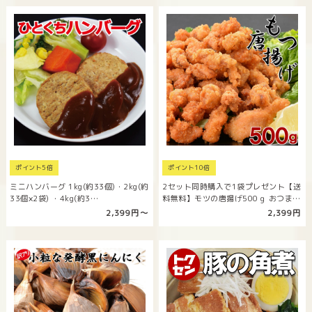
ポイント5倍
ポイント10倍
ミニハンバーグ 1kg(約33個)・2kg(約
2セット同時購入で1袋プレゼント【送
33個×2袋) ・4kg(約3…
料無料】モツの唐揚げ500ｇ おつま
み…
2,399円〜
2,399円