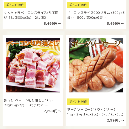
ポイント10倍
ポイント10倍
くんちゃまベーコンスライス(形不揃
ベーコンスライス900グラム (300g×3
い)1kg(500g×2p)・2kg(50…
袋)・1800g(300g×6袋…
3,499円〜
3,499円〜
訳あり ベーコン切り落とし1kg・
ポイント10倍
2kg(1kg×2p)・5kg(1kg×5…
ポークソーセージ（ウィンナー）
2,699円〜
1kg・2kg(1kg×2pc)・3kg(1kg×3pc)
2,999円〜