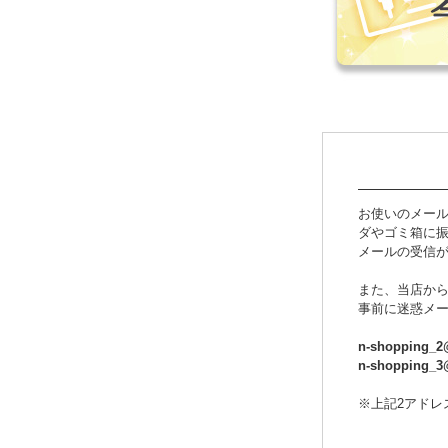
お使いのメー
ダやゴミ箱に
メールの受信
また、当店か
事前に迷惑メ
n-shopping_2@
n-shopping_3@
※上記2アドレ