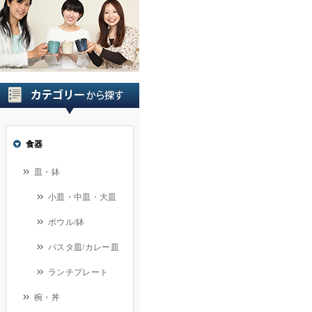
食器
皿・鉢
小皿・中皿・大皿
ボウル/鉢
パスタ皿/カレー皿
ランチプレート
椀・丼