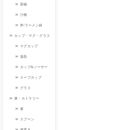
茶碗
汁椀
丼/ラーメン鉢
カップ・マグ・グラス
マグカップ
湯呑
カップ&ソーサー
スープカップ
グラス
箸・カトラリー
箸
スプーン
箸置き