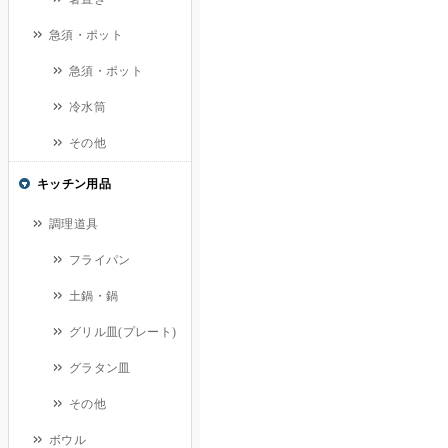
急須・ポット
急須・ポット
冷水筒
その他
キッチン用品
調理道具
フライパン
土鍋・鍋
グリル皿(プレート)
グラタン皿
その他
ボウル