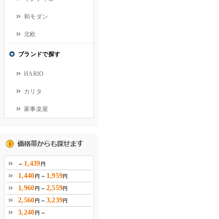
和モダン
北欧
ブランドで探す
HARIO
カリタ
家事楽屋
1,439
～
円
1,440
1,959
円 ～
円
1,960
2,559
円 ～
円
2,560
3,239
円 ～
円
3,240
円 ～