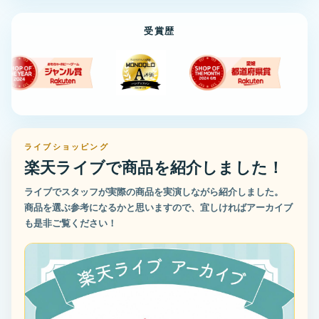
ンディーファン 小型
付きミラー コンパク
タル表示 日傘 デスク
ミニ扇風
コンパクト スマホス
トミラー 紫外線 チェ
ハンズフリー クリッ
音 ハン
タンド スマホ充電 カ
ック ライト付き 日焼
プファン 首掛け 軽量
ディーフ
受賞歴
ワイイ おしゃれ 冷却
止 アネッサ UV検出
静音 強力 携帯扇風機
電式 3
冷たい
手鏡 コンパクト
USB充電
ライブショッピング
楽天ライブで商品を紹介しました！
ライブでスタッフが実際の商品を実演しながら紹介しました。
商品を選ぶ参考になるかと思いますので、宜しければアーカイブ
も是非ご覧ください！