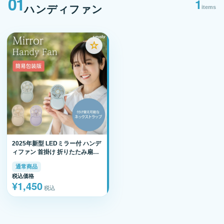
01
1
ハンディファン
items
☆
2025年新型 LEDミラー付 ハンデ
ィファン 首掛け 折りたたみ扇風
機 鏡 ミニ 小型 コンパクトミラー
通常商品
化粧直し ミラーファン USB充電
税込価格
卓上 手持ち扇風機 携帯ファン ハ
¥1,450
ンディーファン
税込