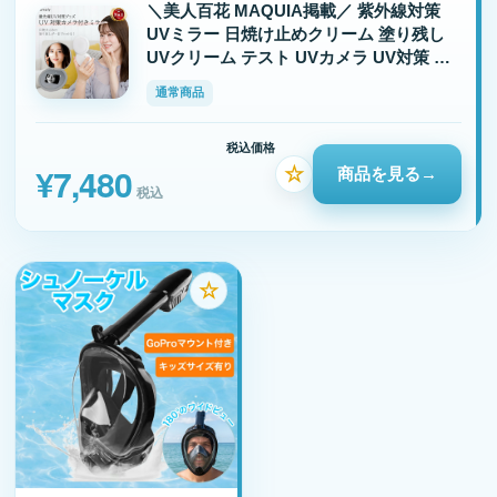
＼美人百花 MAQUIA掲載／ 紫外線対策
UVミラー 日焼け止めクリーム 塗り残し
UVクリーム テスト UVカメラ UV対策 UV
カメラ付きミラー コンパクトミラー 紫外
通常商品
線 チェック ライト付き 日焼止 アネッサ
UV検出 手鏡 コンパクト
税込価格
¥7,480
☆
商品を見る
→
税込
☆