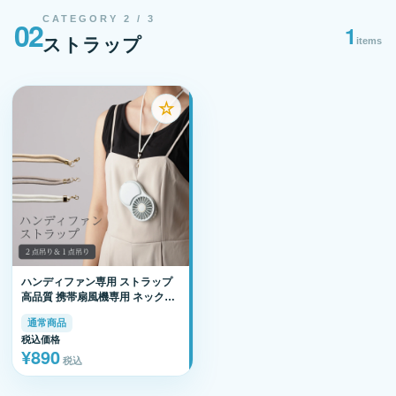
CATEGORY 2 / 3
02
1
ストラップ
items
☆
ハンディファン専用 ストラップ
高品質 携帯扇風機専用 ネックス
トラップ 首掛け 長さ調節可能 ベ
通常商品
ージュ グレー ホワイト ゴールド
税込価格
金具 シルバー金具 ハンディーフ
¥890
ァン コンパクト 折りたたみ
税込
smaly スマリー NAKAGAMI