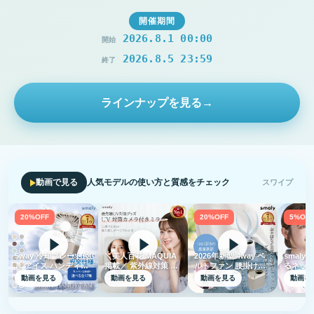
開催期間
2026.8.1 00:00
開始
2026.8.5 23:59
終了
ラインナップを見る
→
動画で見る
人気モデルの使い方と質感をチェック
スワイプ
20%OFF
20%OFF
5%OFF
5way 冷却プレート付
＼美人百花 MAQUIA
2026年新型 4way ベ
smaly 
き アイス ハンディフ
掲載／ 紫外線対策 UV
ルトファン 腰掛け扇
るネック
ァン 2026 モバイルバ
ミラー 日焼け止めク
風機 ウエストファン
け扇風機
動画を見る
動画を見る
動画を見る
動画を
ッテリー機能 ミラー
リーム 塗り残し UVク
日傘ファン マルチフ
付き 軽
付き スマート 手持ち
リーム テスト UVカメ
ァン 100段階風量
ネックフ
首かけ 卓上扇風機 ハ
ラ UV対策 UVカメラ
Type-C充電 液晶デジ
クーラー