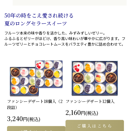
50年の時をこえ愛され続ける
夏のロングセラースイーツ
フルーツ本来の味や香りを活かした、みずみずしいゼリー。
ふるふるとゼリーがほどけ、香り高い味わいが華やかに
広がります。フ
ルーツゼリーとチョコレートムースを
バラエティ豊かに詰め合わせて。
ファンシーデザート
18個入（2
ファンシーデザート
12個入
段詰）
2,160
円(税込)
3,240
円(税込)
ご購入はこちら