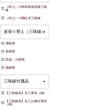
（特上）小唄本格派花林三味
線
（特上）小唄紅木三味線
皮張り替え（三味線）
津軽用
長唄用
民謡・小唄用
地唄用
三味線付属品
【三味線糸】丸三寿糸（絹）
【三味線糸】丸三お稽古用糸
（絹）