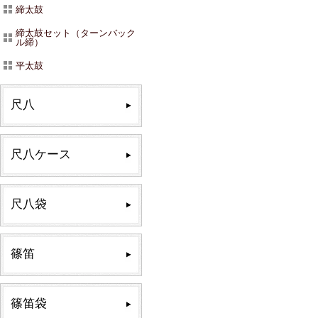
締太鼓
締太鼓セット（ターンバック
ル締）
平太鼓
尺八
尺八ケース
尺八袋
篠笛
篠笛袋