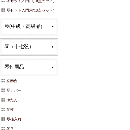
琴セット入門用(10点セット)
琴セット入門用(13点セット)
琴(中級・高級品)
琴（十七弦）
琴付属品
立奏台
琴カバー
ゆたん
琴柱
琴柱入れ
琴爪