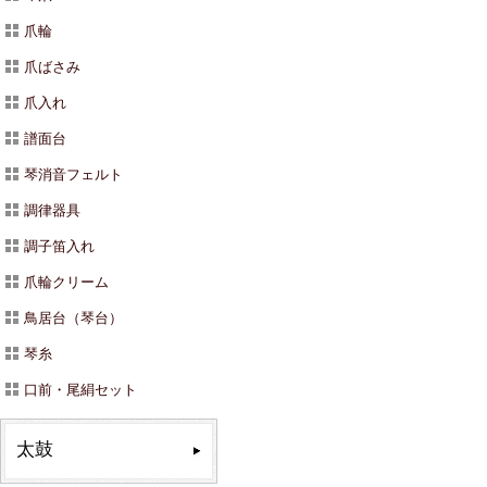
爪輪
爪ばさみ
爪入れ
譜面台
琴消音フェルト
調律器具
調子笛入れ
爪輪クリーム
鳥居台（琴台）
琴糸
口前・尾絹セット
太鼓