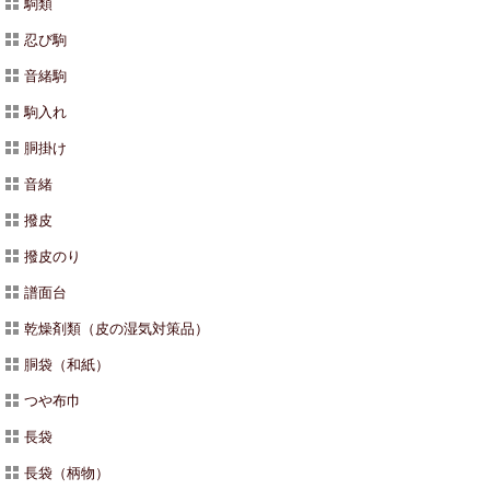
駒類
忍び駒
音緒駒
駒入れ
胴掛け
音緒
撥皮
撥皮のり
譜面台
乾燥剤類（皮の湿気対策品）
胴袋（和紙）
つや布巾
長袋
長袋（柄物）