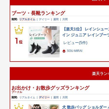
ブーツ・長靴ランキング
期間:
リアルタイム
|
デイリー
|
週間
|
月間
【楽天1位】 レインシューズ
イン ジュニア レインブーツ
レビュー(5件)
SOU-MIRAI
楽天ラン
お出かけ・お散歩グッズランキング
プードル
期間:
リアルタイム
|
デイリー
|
週間
|
月間
犬 散歩バッグ ショルダー 