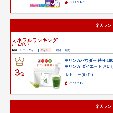
SOU-MIRAI
楽天ラン
ミネラルランキング
9 ～ 11個入り
期間:
リアルタイム
|
デイリー
|
週間
|
月間
モリンガパウダー 鉄分 10
モリンガ ダイエット おい
レビュー(82件)
SOU-MIRAI
楽天ラン