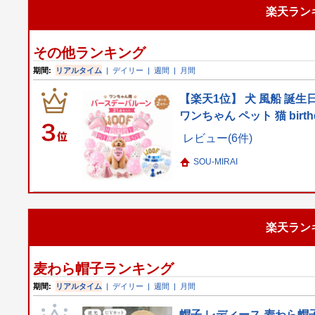
楽天ラン
その他ランキング
期間:
リアルタイム
|
デイリー
|
週間
|
月間
【楽天1位】 犬 風船 誕生
ワンちゃん ペット 猫 birt
レビュー(6件)
SOU-MIRAI
楽天ラン
麦わら帽子ランキング
期間:
リアルタイム
|
デイリー
|
週間
|
月間
帽子 レディース 麦わら帽子 