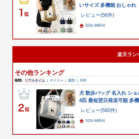
いサイズ 多機能 おしゃれ
レビュー(56件)
SOU-MIRAI
楽天ラン
その他ランキング
期間:
リアルタイム
|
デイリー
|
週間
|
月間
犬 散歩バッグ 名入れ ショ
4匹 最短翌日発送可能 多
レビュー(580件)
SOU-MIRAI