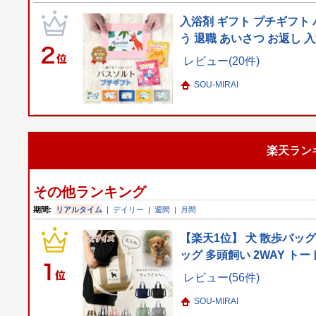
入浴剤 ギフト プチギフト 
う 退職 あいさつ お返し 
レビュー(20件)
SOU-MIRAI
楽天ラン
その他ランキング
期間:
リアルタイム
|
デイリー
|
週間
|
月間
【楽天1位】 犬 散歩バッグ
ッグ 多頭飼い 2WAY トー
レビュー(56件)
SOU-MIRAI