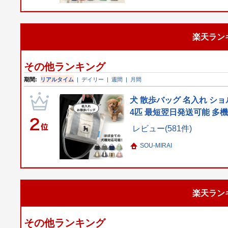
楽天ラン
その他ランキング
期間:
リアルタイム
|
デイリー
|
週間
|
月間
犬 散歩バッグ 名入れ ショ
4匹 最短翌日発送可能 多
レビュー(581件)
SOU-MIRAI
楽天ラン
その他ランキング