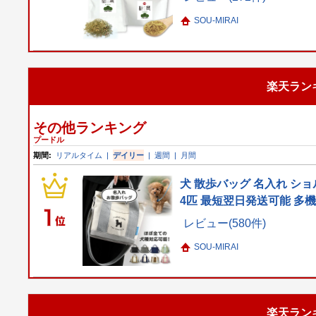
SOU-MIRAI
楽天ラン
その他ランキング
プードル
期間:
リアルタイム
|
デイリー
|
週間
|
月間
犬 散歩バッグ 名入れ ショ
4匹 最短翌日発送可能 多
レビュー(580件)
SOU-MIRAI
楽天ラン