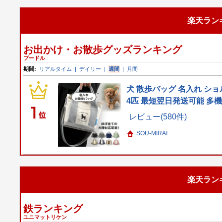
楽天ラン
お出かけ・お散歩グッズランキング
プードル
期間:
リアルタイム
|
デイリー
|
週間
|
月間
犬 散歩バッグ 名入れ ショ
4匹 最短翌日発送可能 多
レビュー(580件)
SOU-MIRAI
楽天ラン
鉄ランキング
ユニマットリケン