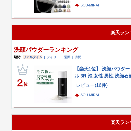
SOU-MIRAI
楽天ラン
洗顔パウダーランキング
期間:
リアルタイム
|
デイリー
|
週間
|
月間
【楽天1位】 洗顔パウダー
ル 3R 泡 女性 男性 洗顔
レビュー(16件)
SOU-MIRAI
楽天ラン