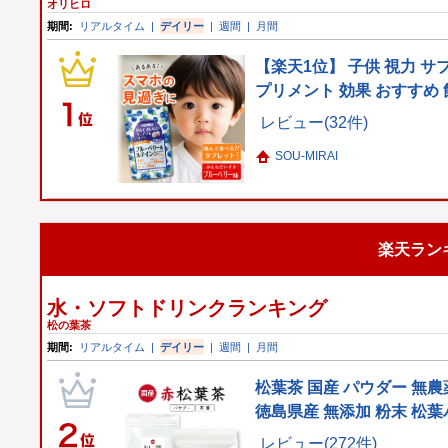
オリヒロ
期間:
リアルタイム
|
デイリー
|
週間
|
月間
【楽天1位】 子供 視力 サ
プリメント 効果 おすすめ 
レビュー(32件)
SOU-MIRAI
楽天ラン
水・ソフトドリンクランキング
松の葉茶
期間:
リアルタイム
|
デイリー
|
週間
|
月間
松葉茶 国産 パウダー 無
徳島県産 無添加 粉末 松葉
レビュー(272件)