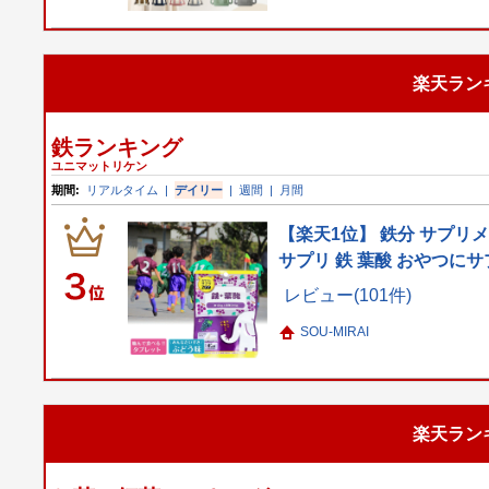
楽天ラン
鉄ランキング
ユニマットリケン
期間:
リアルタイム
|
デイリー
|
週間
|
月間
【楽天1位】 鉄分 サプリ
サプリ 鉄 葉酸 おやつにサ
レビュー(101件)
SOU-MIRAI
楽天ラン