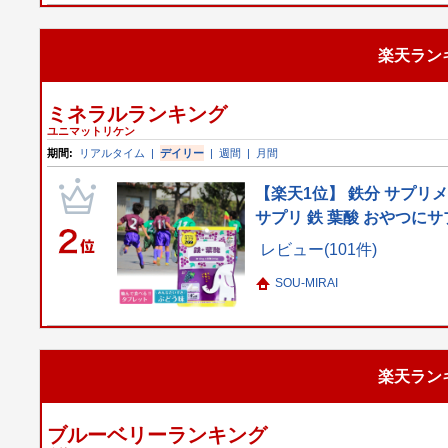
楽天ラン
ミネラルランキング
ユニマットリケン
期間:
リアルタイム
|
デイリー
|
週間
|
月間
【楽天1位】 鉄分 サプリ
サプリ 鉄 葉酸 おやつにサ
レビュー(101件)
SOU-MIRAI
楽天ラン
ブルーベリーランキング