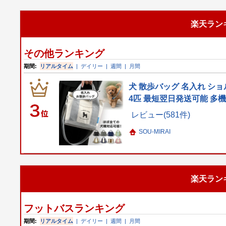
楽天ラン
その他ランキング
期間:
リアルタイム
|
デイリー
|
週間
|
月間
犬 散歩バッグ 名入れ ショ
4匹 最短翌日発送可能 多
レビュー(581件)
SOU-MIRAI
楽天ラン
フットバスランキング
期間:
リアルタイム
|
デイリー
|
週間
|
月間