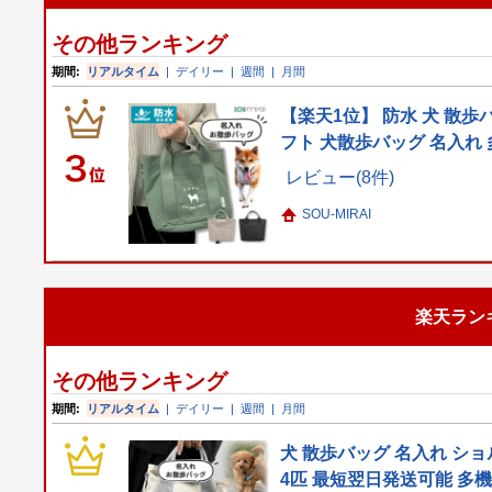
その他ランキング
期間:
リアルタイム
|
デイリー
|
週間
|
月間
【楽天1位】 防水 犬 散歩
フト 犬散歩バッグ 名入れ
レビュー(8件)
SOU-MIRAI
楽天ラン
その他ランキング
期間:
リアルタイム
|
デイリー
|
週間
|
月間
犬 散歩バッグ 名入れ ショ
4匹 最短翌日発送可能 多