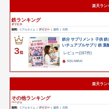
楽天ラン
鉄ランキング
オリヒロ
期間:
リアルタイム
|
デイリー
|
週間
|
月間
鉄分 サプリメント 子供 
いチュアブルサプリ 鉄 葉
レビュー(167件)
SOU-MIRAI
楽天ラン
その他ランキング
ベージュ
期間:
リアルタイム
|
デイリー
|
週間
|
月間