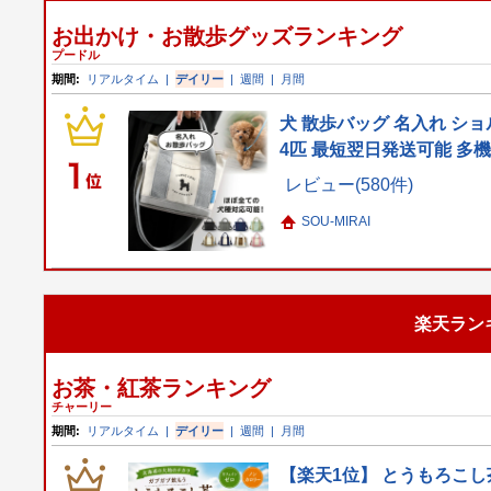
お出かけ・お散歩グッズランキング
プードル
期間:
リアルタイム
|
デイリー
|
週間
|
月間
犬 散歩バッグ 名入れ ショ
4匹 最短翌日発送可能 多
レビュー(580件)
SOU-MIRAI
楽天ラン
お茶・紅茶ランキング
チャーリー
期間:
リアルタイム
|
デイリー
|
週間
|
月間
【楽天1位】 とうもろこし