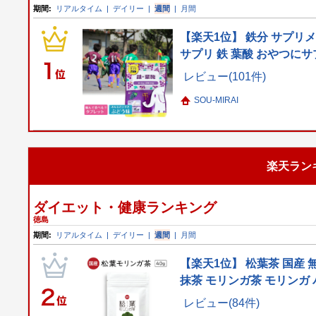
期間:
リアルタイム
|
デイリー
|
週間
|
月間
【楽天1位】 鉄分 サプリ
サプリ 鉄 葉酸 おやつにサ
レビュー(101件)
SOU-MIRAI
楽天ラン
ダイエット・健康ランキング
徳島
期間:
リアルタイム
|
デイリー
|
週間
|
月間
【楽天1位】 松葉茶 国産 
抹茶 モリンガ茶 モリンガ 
レビュー(84件)