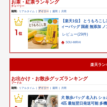
お茶・紅茶ランキング
チャーリー
期間:
リアルタイム
|
デイリー
|
週間
|
月間
【楽天1位】 とうもろこし
ィーバッグ 国産 無添加 ノ
レビュー(29件)
SOU-MIRAI
楽天ラン
お出かけ・お散歩グッズランキング
プードル
期間:
リアルタイム
|
デイリー
|
週間
|
月間
犬 散歩バッグ 名入れ ショ
4匹 最短翌日発送可能 多