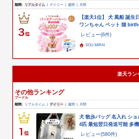
期間:
リアルタイム
|
デイリー
|
週間
|
月間
【楽天1位】 犬 風船 誕生
ワンちゃん ペット 猫 birt
レビュー(6件)
SOU-MIRAI
楽天ラン
その他ランキング
プードル
期間:
リアルタイム
|
デイリー
|
週間
|
月間
犬 散歩バッグ 名入れ ショ
4匹 最短翌日発送可能 多
レビュー(580件)