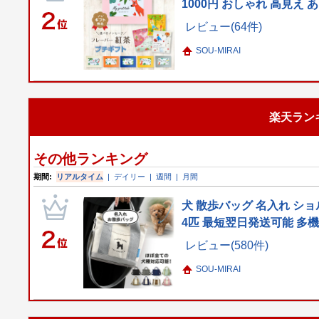
1000円 おしゃれ 高見え
レビュー(64件)
SOU-MIRAI
楽天ラン
その他ランキング
期間:
リアルタイム
|
デイリー
|
週間
|
月間
犬 散歩バッグ 名入れ ショ
4匹 最短翌日発送可能 多
レビュー(580件)
SOU-MIRAI