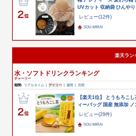
UVカット 収納袋 ひんや
レビュー(12件)
SOU-MIRAI
楽天ラン
水・ソフトドリンクランキング
チャーリー
期間:
リアルタイム
|
デイリー
|
週間
|
月間
【楽天1位】 とうもろこし
ィーバッグ 国産 無添加 ノ
レビュー(29件)
SOU-MIRAI