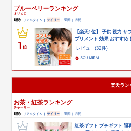
ブルーベリーランキング
オリヒロ
期間:
リアルタイム
|
デイリー
|
週間
|
月間
【楽天1位】 子供 視力 サ
プリメント 効果 おすすめ 
レビュー(32件)
SOU-MIRAI
楽天ラン
お茶・紅茶ランキング
チャーリー
期間:
リアルタイム
|
デイリー
|
週間
|
月間
紅茶ギフト プチギフト 退職