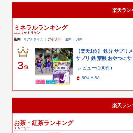
楽天ラン
ミネラルランキング
ユニマットリケン
期間:
リアルタイム
|
デイリー
|
週間
|
月間
【楽天1位】 鉄分 サプリ
サプリ 鉄 葉酸 おやつにサ
レビュー(100件)
SOU-MIRAI
楽天ラン
お茶・紅茶ランキング
チャーリー