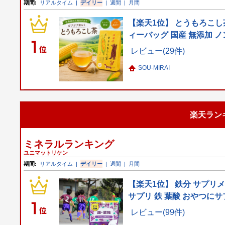
期間:
リアルタイム
|
デイリー
|
週間
|
月間
【楽天1位】 とうもろこし
ィーバッグ 国産 無添加 ノ
レビュー(29件)
SOU-MIRAI
楽天ラン
ミネラルランキング
ユニマットリケン
期間:
リアルタイム
|
デイリー
|
週間
|
月間
【楽天1位】 鉄分 サプリ
サプリ 鉄 葉酸 おやつにサ
レビュー(99件)